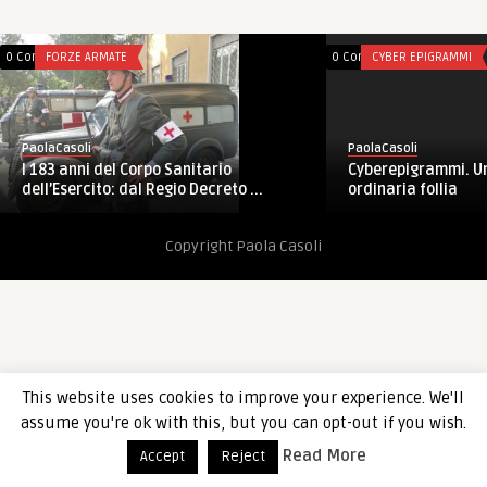
0 Comments
FORZE ARMATE
0 Comments
CYBER EPIGRAMMI
PaolaCasoli
PaolaCasoli
I 183 anni del Corpo Sanitario
Cyberepigrammi. Un
dell’Esercito: dal Regio Decreto ...
ordinaria follia
Copyright Paola Casoli
This website uses cookies to improve your experience. We'll
assume you're ok with this, but you can opt-out if you wish.
Read More
Accept
Reject