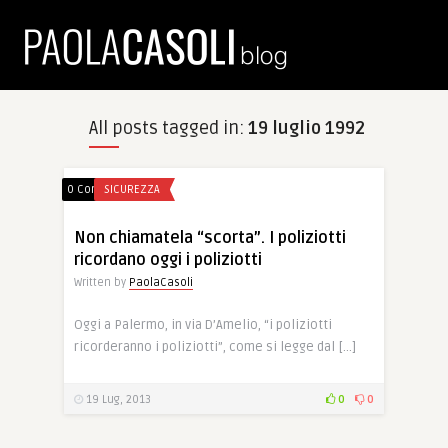
All posts tagged in:
19 luglio 1992
0 Comments
SICUREZZA
Non chiamatela “scorta”. I poliziotti
ricordano oggi i poliziotti
Written by
PaolaCasoli
Oggi a Palermo, in via D’Amelio, “i poliziotti
ricorderanno i poliziotti”, come si legge dal […]
19 Lug, 2013
0
0