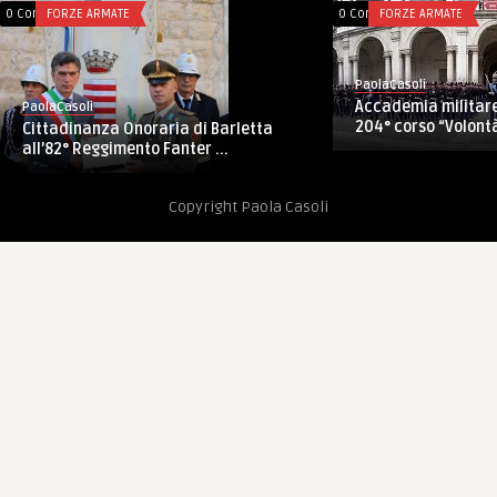
0 Comments
FORZE ARMATE
0 Comments
FORZE ARMATE
PaolaCasoli
Accademia militare
PaolaCasoli
204° corso “Volont
Cittadinanza Onoraria di Barletta
all’82° Reggimento Fanter ...
Copyright Paola Casoli