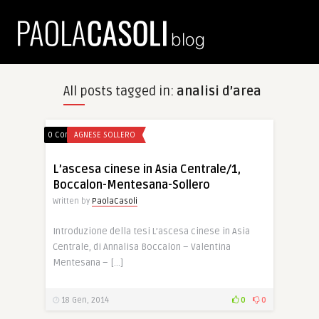
All posts tagged in:
analisi d’area
0 Comments
AGNESE SOLLERO
L’ascesa cinese in Asia Centrale/1,
Boccalon-Mentesana-Sollero
Written by
PaolaCasoli
Introduzione della tesi L’ascesa cinese in Asia
Centrale, di Annalisa Boccalon – Valentina
Mentesana – […]
18 Gen, 2014
0
0