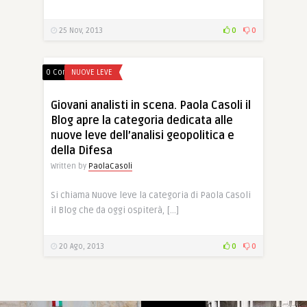
25 Nov, 2013
0
0
0 Comments
NUOVE LEVE
Giovani analisti in scena. Paola Casoli il
Blog apre la categoria dedicata alle
nuove leve dell’analisi geopolitica e
della Difesa
Written by
PaolaCasoli
Si chiama Nuove leve la categoria di Paola Casoli
il Blog che da oggi ospiterà, […]
20 Ago, 2013
0
0