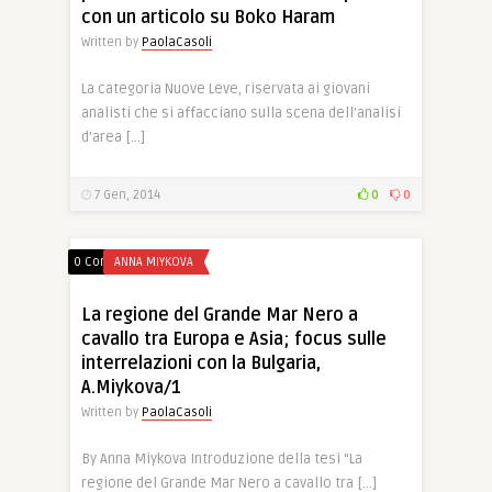
con un articolo su Boko Haram
Written by
PaolaCasoli
La categoria Nuove Leve, riservata ai giovani
analisti che si affacciano sulla scena dell’analisi
d’area […]
7 Gen, 2014
0
0
0 Comments
ANNA MIYKOVA
La regione del Grande Mar Nero a
cavallo tra Europa e Asia; focus sulle
interrelazioni con la Bulgaria,
A.Miykova/1
Written by
PaolaCasoli
By Anna Miykova Introduzione della tesi “La
regione del Grande Mar Nero a cavallo tra […]