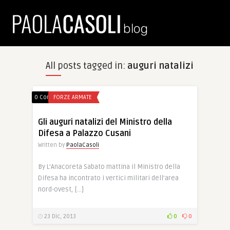
All posts tagged in:
auguri natalizi
0 Comments
FORZE ARMATE
Gli auguri natalizi del Ministro della
Difesa a Palazzo Cusani
Written by
PaolaCasoli
By L’Anacoreta Sabato mattina il Ministro della
Difesa ha incontrato i vertici militari dell’area
nord-ovest, […]
23 Dic, 2013
0
0