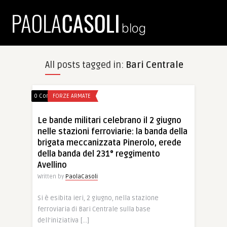
All posts tagged in:
Bari Centrale
0 Comments
FORZE ARMATE
Le bande militari celebrano il 2 giugno
nelle stazioni ferroviarie: la banda della
brigata meccanizzata Pinerolo, erede
della banda del 231° reggimento
Avellino
Written by
PaolaCasoli
Si è esibita ieri, 2 giugno, nella stazione
ferroviaria di Bari Centrale sulla base
dell’iniziativa […]