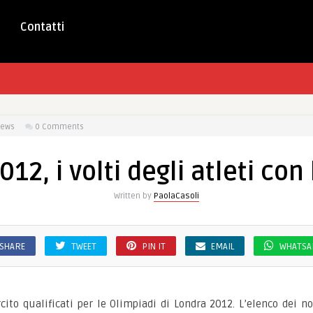
Contatti
iews
0 Comments
2, i volti degli atleti con 
Written by
PaolaCasoli
SHARE
TWEET
PIN IT
EMAIL
WHATSA
sercito qualificati per le Olimpiadi di Londra 2012. L’elenco dei 