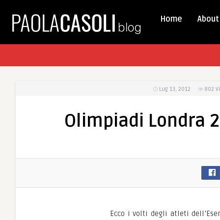
Home
About
Lug 13, 2012
802
V
Olimpiadi Londra 201
Ecco i volti degli atleti dell’E