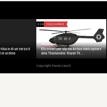
E
0 Comments
FORZE ARMATE
PaolaCasoli
 vip da Airbus Helicopters
Sector West, UNIFIL: completata par
: Royal Th ...
dell’ospedale di Bint Jbai ...
Copyright Paola Casoli