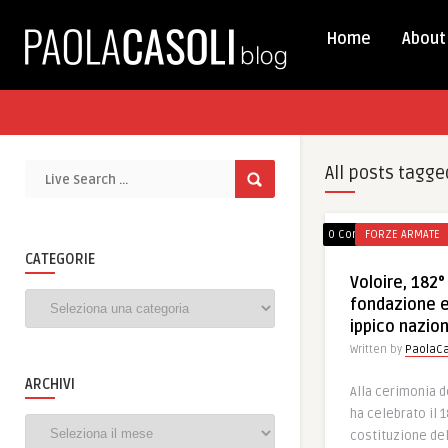
Home
About
All posts tagge
0 Comments
FORZE ARMATE
CATEGORIE
Voloire, 182°
Categorie
fondazione 
ippico nazio
Written by
PaolaCa
ARCHIVI
Alla cerimonia d
ha celebrato il 
Archivi
costituzione del