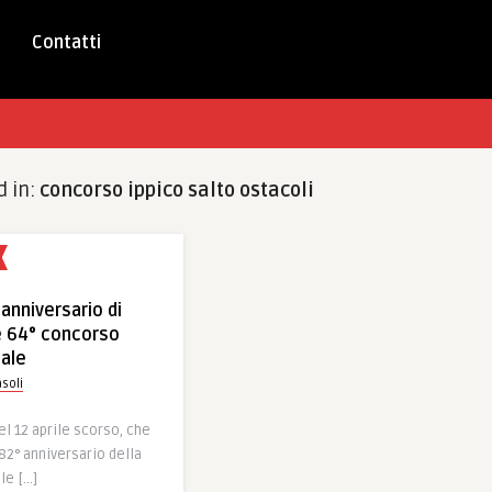
Contatti
d in:
concorso ippico salto ostacoli
 anniversario di
e 64° concorso
nale
soli
el 12 aprile scorso, che
182° anniversario della
le […]