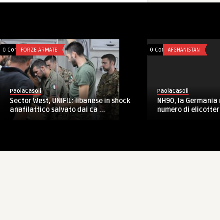
0 Comments
AFGHANISTAN
0 Comments
FORZE ARMAT
PaolaCasoli
PaolaCasoli
Elicotteri per
NH90, la Germania riduce di un terzo il
k
alla Thailandia
numero di elicotteri in ordine