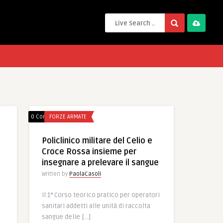
0 Comments
FORZE ARMATE
Policlinico militare del Celio e
Croce Rossa insieme per
insegnare a prelevare il sangue
Written by
PaolaCasoli
Il 1° Corso teorico pratico per operatori
sanitari addetti alle unità di raccolta
sangue delle […]