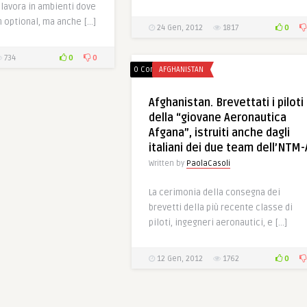
i lavora in ambienti dove
n optional, ma anche […]
0
24 Gen, 2012
1817
0
0
734
0 Comments
AFGHANISTAN
Afghanistan. Brevettati i piloti
della “giovane Aeronautica
Afgana”, istruiti anche dagli
italiani dei due team dell’NTM-
Written by
PaolaCasoli
La cerimonia della consegna dei
brevetti della più recente classe di
piloti, ingegneri aeronautici, e […]
0
12 Gen, 2012
1762