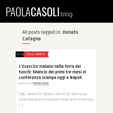
All posts tagged in:
Donato
Cafagna
0 Comments
FORZE ARMATE
L’Esercito Italiano nella Terra dei
fuochi: bilancio dei primi tre mesi in
conferenza stampa oggi a Napoli
Written by
PaolaCasoli
Oggi, venerdì 27 giugno, alle 10.30, avrà luogo
nella sala della Protezione Civile della Prefettura
[…]