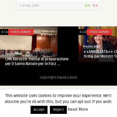
27 Giu, 2014
0
0
0 Comments
FORZE ARMATE
0 Comments
FORZE ARMATE
PaolaCasoli
++ANNULLATA++ CO
PaolaCasoli
firma dei Ministri T
CME Abruzzo: messa di preparazione
per il Santo Natale per le Forz ...
Copyright Paola Casoli
This website uses cookies to improve your experience. We'll
assume you're ok with this, but you can opt-out if you wish.
Read More
Accept
Reject