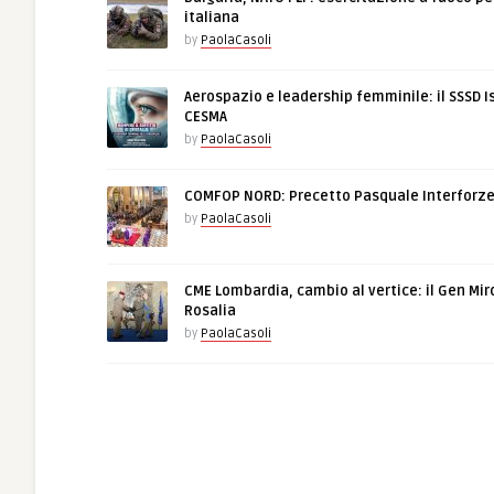
italiana
by
PaolaCasoli
Aerospazio e leadership femminile: il SSSD I
CESMA
by
PaolaCasoli
COMFOP NORD: Precetto Pasquale Interforz
by
PaolaCasoli
CME Lombardia, cambio al vertice: il Gen Mir
Rosalia
by
PaolaCasoli