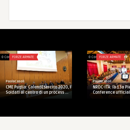
0 Comments
FORZE ARMATE
0 C
PaolaCasoli
P
to 2020, i
NRDC-ITA: la 13a Plenary Meeting
N
ocess ...
Conference ufficializza il prossi ...
r