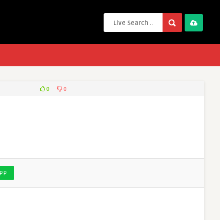
0
0
PP