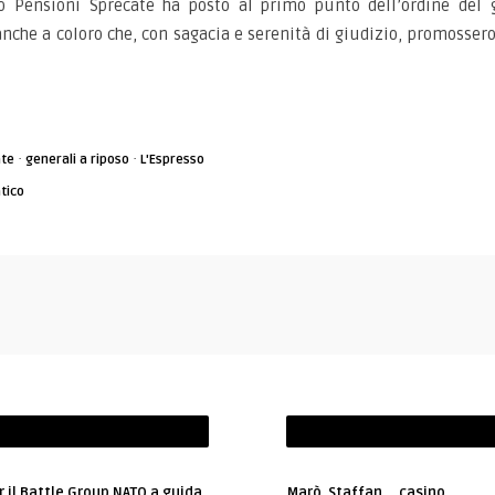
 Pensioni Sprecate ha posto al primo punto dell’ordine del g
nche a coloro che, con sagacia e serenità di giudizio, promossero 
·
·
ate
generali a riposo
L'Espresso
tico
r il Battle Group NATO a guida
Marò. Staffan…. casino