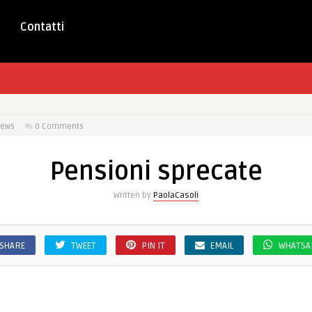
Contatti
iews
0 Comments
Pensioni sprecate
Written by
PaolaCasoli
SHARE
TWEET
PIN IT
EMAIL
WHATSA