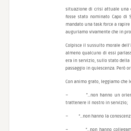
situazione di crisi attuale una 
fosse stato nominato Capo di S
mandato una task force a rapire i
auguriamo vivamente che in pross
Colpisce il sussulto morale dell’
almeno qualcuno di essi parlass
era in servizio, sullo stato della
passaggio in quiescenza. Però or
Con animo grato, leggiamo che l
– ”…non hanno un orientament
trattenere il nostro in servizio;
– “…non hanno la conoscenza dei
– “…non hanno collegamenti c