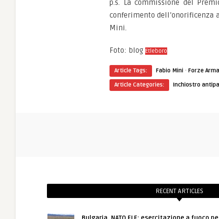
p.s. La commissione del Premio
conferimento dell’onorificenza a
Mini.
Foto: blog
Etleboro
·
Article Tags:
Fabio Mini
Forze Arm
Article Categories:
Inchiostro antipa
RECENT ARTICLES
Bulgaria, NATO FLF: esercitazione a fuoco pe