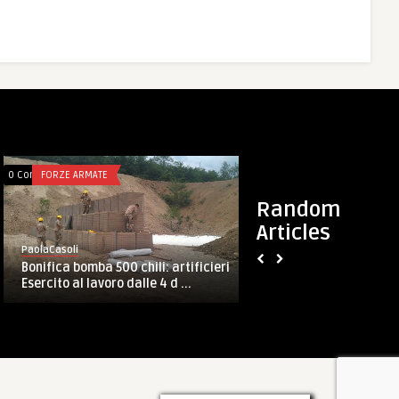
0 Comments
FORZE ARMATE
0 C
Random
Articles
PaolaCasoli
“L’Esercito marciava…” in Sardegna: il
P
Tricolore è partit ...
 artificieri
 d ...