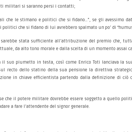
 militari si saranno persi i contatti;
e le stimano e politici che si fidano…”, se gli avessimo dat
 e i politici che si fidano di lui avrebbero spalmato un po’ di “hum
 sarebbe stata sufficiente all’attribuzione del premio che, tutt
ettuale, da alto tono morale e dalla scelta di un momento assai ca
 il suo piumetto in testa, così come Enrico Toti lanciava la su
l recto dello statino della sua pensione la direttiva strategi
one in chiave efficientista partendo dalla definizione di ciò ch
 che il potere militare dovrebbe essere soggetto a quello politico
ndare a fare l’attendente del signor generale.