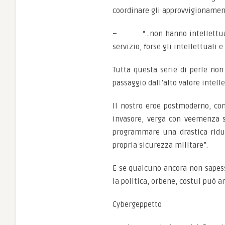
coordinare gli approvvigionamenti
– “…non hanno intellettuali ch
servizio, forse gli intellettuali
Tutta questa serie di perle non
passaggio dall’alto valore intell
Il nostro eroe postmoderno, con
invasore, verga con veemenza su
programmare una drastica riduzi
propria sicurezza militare”.
E se qualcuno ancora non sapesse
la politica, orbene, costui può a
Cybergeppetto