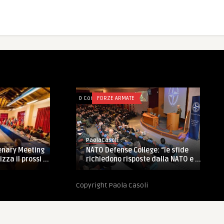
omments
FORZE ARMATE
0 Comments
FORZE ARMATE
PaolaCasoli
aolaCasoli
Bonifica bomba 500 chili:
ATO Defense College: “le sfide
Esercito al lavoro dalle 4
ichiedono risposte dalla NATO e ...
Copyright Paola Casoli