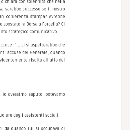
hé dichiara con solennità che nella
osa sarebbe successo se il nostro
e in conferenza stampa? Avrebbe
e spostato la Borsa a Forcella? Ci
ento strategico comunicativo.
accuse :” … ci si aspetterebbe che
nti accuse del Generale, quando
 evidentemente risolta all’atto del
lo avessimo saputo, potevamo
are degli assistenti sociali;
 da quando lui si occupava di