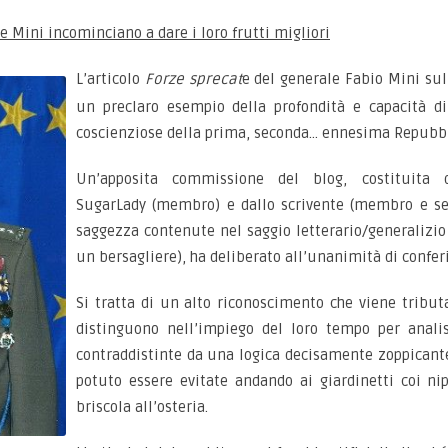
le Mini incominciano a dare i loro frutti migliori
L’articolo
Forze sprecat
e del generale Fabio Mini su
un preclaro esempio della profondità e capacità d
coscienziose della prima, seconda… ennesima Repubbl
Un’apposita commissione del blog, costituita da
SugarLady (membro) e dallo scrivente (membro e seg
saggezza contenute nel saggio letterario/generalizio 
un bersagliere), ha deliberato all’unanimità di confer
Si tratta di un alto riconoscimento che viene tributa
distinguono nell’impiego del loro tempo per anali
contraddistinte da una logica decisamente zoppicante 
potuto essere evitate andando ai giardinetti coi ni
briscola all’osteria.