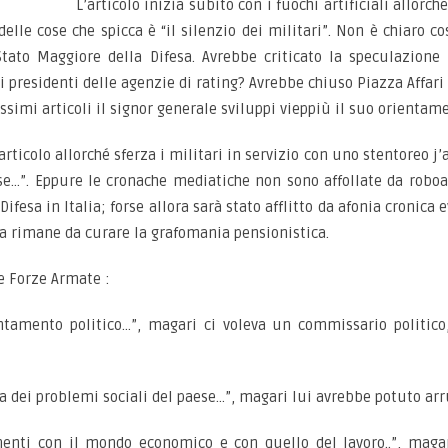
L’articolo inizia subito con i fuochi artificiali allorc
delle cose che spicca è “il silenzio dei militari”. Non è chiaro c
tato Maggiore della Difesa. Avrebbe criticato la speculazion
 presidenti delle agenzie di rating? Avrebbe chiuso Piazza Affari 
imi articoli il signor generale sviluppi vieppiù il suo orientam
articolo allorché sferza i militari in servizio con uno stentoreo j’
e…”. Eppure le cronache mediatiche non sono affollate da roboa
 Difesa in Italia; forse allora sarà stato afflitto da afonia cronica
a rimane da curare la grafomania pensionistica.
e Forze Armate :
o politico…”, magari ci voleva un commissario politico, 
 problemi sociali del paese…”, magari lui avrebbe potuto arruol
on il mondo economico e con quello del lavoro..”, magari