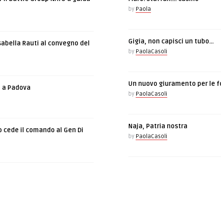
by
Paola
Gigia, non capisci un tubo…
sabella Rauti al convegno del
by
PaolaCasoli
Un nuovo giuramento per le f
e a Padova
by
PaolaCasoli
Naja, Patria nostra
o cede il comando al Gen Di
by
PaolaCasoli