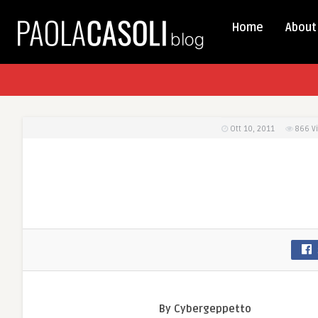
Home
About
Ott 10, 2011
866
V
By Cybergeppetto