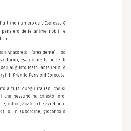
ll’ultimo numero de L’Espresso è
i pensiero delle anime nobili e
ica.
ll’Anacoreta (presidente), da
retario), esaminate le perle di
dell’augusto lesto fante (Mini è
irgli il Premio Pensioni Sprecate.
to a tutti quegli italiani che si
si che nessuno ha chiesto loro,
e, infine, analisi che avrebbero
poti o, in subordine, giocando a