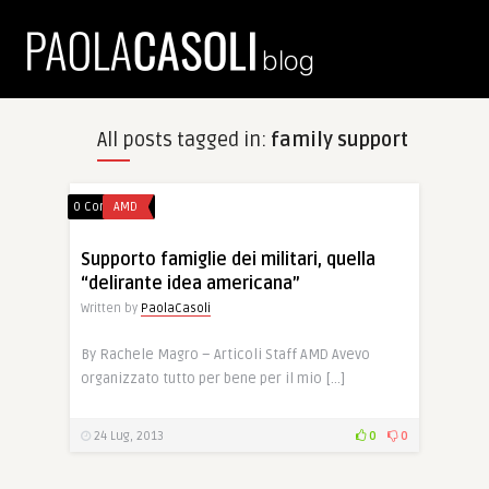
All posts tagged in:
family support
0 Comments
AMD
Supporto famiglie dei militari, quella
“delirante idea americana”
Written by
PaolaCasoli
By Rachele Magro – Articoli Staff AMD Avevo
organizzato tutto per bene per il mio […]
24 Lug, 2013
0
0