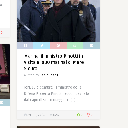
la
0
Marina: il ministro Pinotti in
visita ai 900 marinai di Mare
Sicuro
Written by
PaolaCasoli
Ieri, 23 dicembre, il ministro della
Difesa Roberta Pinotti, accompagnata
dal Capo di stato maggiore […]
0
0
24 Dic, 2015
826