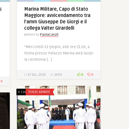
Marina Militare, Capo di Stato
i
Maggiore: avvicendamento tra
l’amm Giuseppe De Giorgi e il
collega Valter Girardelli
Written by
PaolaCasoli
“Mercoledì 22 giugno, alle ore 11.00, a
Roma presso Palazzo Marina avrà luogo
la cerimonia […]
0
0
17 Giu, 2016
1609
0
0 Comments
FORZE ARMATE