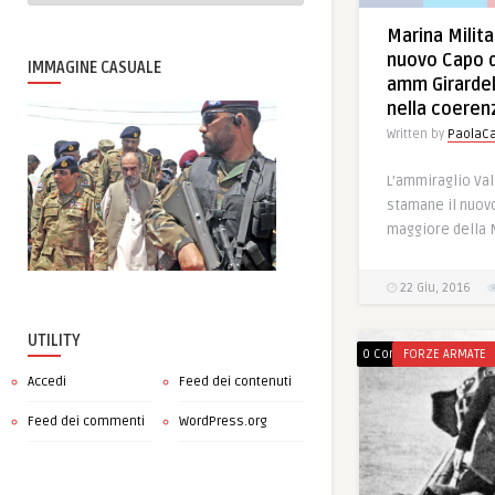
Marina Milita
nuovo Capo d
IMMAGINE CASUALE
amm Girardel
nella coeren
Written by
PaolaCa
L’ammiraglio Val
stamane il nuovo
maggiore della 
22 Giu, 2016
UTILITY
0 Comments
FORZE ARMATE
Accedi
Feed dei contenuti
Feed dei commenti
WordPress.org