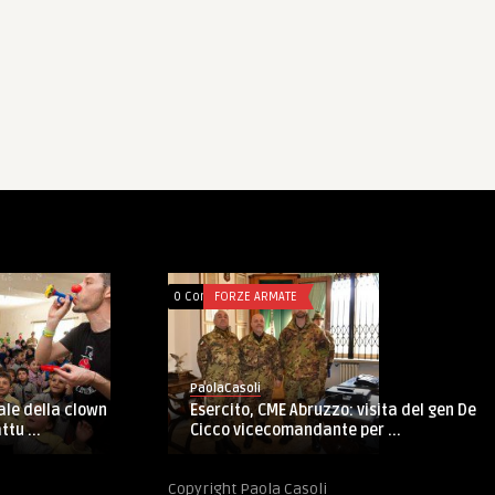
TICO
0 Comments
FORZE ARMATE
PaolaCasoli
Accademia militare: giuramento del
204° corso “Volontà”
diritto al suicidio
Copyright Paola Casoli