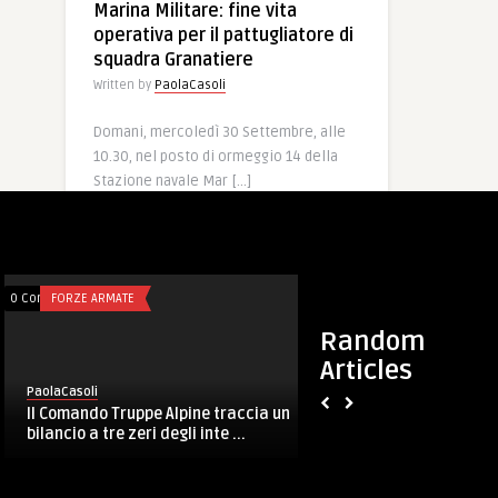
Marina Militare: fine vita
operativa per il pattugliatore di
squadra Granatiere
Written by
PaolaCasoli
Domani, mercoledì 30 Settembre, alle
10.30, nel posto di ormeggio 14 della
Stazione navale Mar […]
0
0
29 Set, 2015
779
0 Comments
SICUREZZA
0 Comments
FORZE ARMATE
Random
Articles