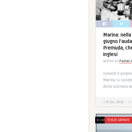
Marina: nella
giugno l’auda
Premuda, che
inglesi
Written by
PaolaCa
Giovedì 9 giugn
Marina, si svolg
della Giornata de
8 Giu, 2016
0 Comments
FORZE ARMATE