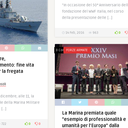
“In occasione del 50° Anniversario del
fondazione del WWF Italia, nel corso
della presentazione delle […]
0
14 Feb, 2016
963
0 Comments
FORZE ARMATE
re,
mento: fine vita
 la fregata
soli
dicembre, alle 11, la
e della Marina Militare
 […]
La Marina premiata quale
“esempio di professionalità e
0
0
722
umanità per l’Europa” dalla