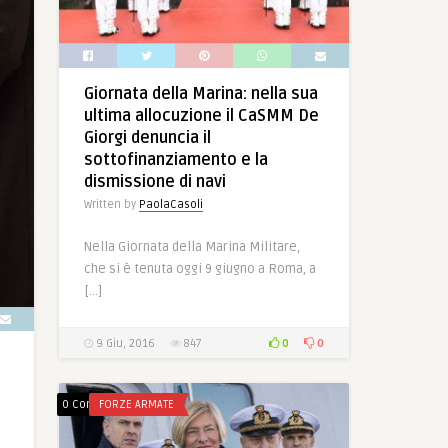
Giornata della Marina: nella sua
ultima allocuzione il CaSMM De
Giorgi denuncia il
sottofinanziamento e la
dismissione di navi
Written by
PaolaCasoli
Nella Giornata della Marina Militare,
che si è tenuta oggi 9 giugno a Roma, a
[…]
0
0
9 Giu, 2016
847
0 Comments
FORZE ARMATE