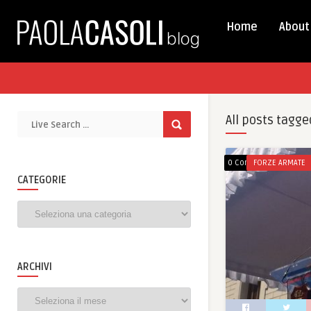
Home
About
All posts tagge
0 Comments
FORZE ARMATE
CATEGORIE
Categorie
ARCHIVI
Archivi