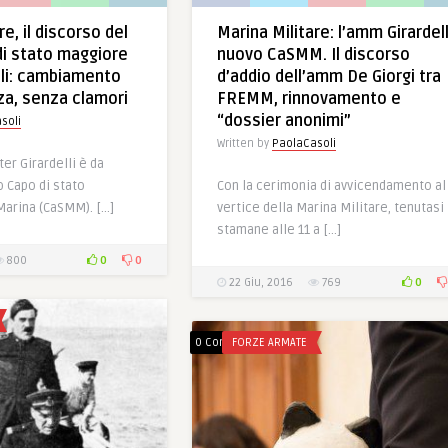
re, il discorso del
Marina Militare: l’amm Girardell
i stato maggiore
nuovo CaSMM. Il discorso
li: cambiamento
d’addio dell’amm De Giorgi tra
za, senza clamori
FREMM, rinnovamento e
“dossier anonimi”
soli
Written by
PaolaCasoli
ter Girardelli è da
 Capo di stato
Con la cerimonia di avvicendamento al
Marina (CaSMM). […]
vertice della Marina Militare, tenutasi
stamane alle 11 a […]
0
0
800
0
22 Giu, 2016
769
0 Comments
FORZE ARMATE