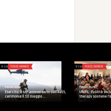
0 Comments
SENZA CATEGORIA
0 Comments
INCHIOSTRO ANTIPA
PaolaCasoli
PaolaCasoli
EUTM Somalia: concluso il primo corso
I cafoni non hanno 
Train the trainer, sono 34 i ...
assistito