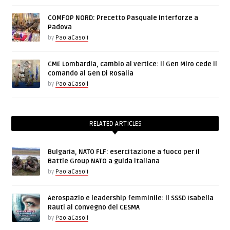
COMFOP NORD: Precetto Pasquale Interforze a
Padova
by
PaolaCasoli
CME Lombardia, cambio al vertice: il Gen Miro cede il
comando al Gen Di Rosalia
by
PaolaCasoli
RELATED ARTICLES
Bulgaria, NATO FLF: esercitazione a fuoco per il
Battle Group NATO a guida italiana
by
PaolaCasoli
Aerospazio e leadership femminile: il SSSD Isabella
Rauti al convegno del CESMA
by
PaolaCasoli