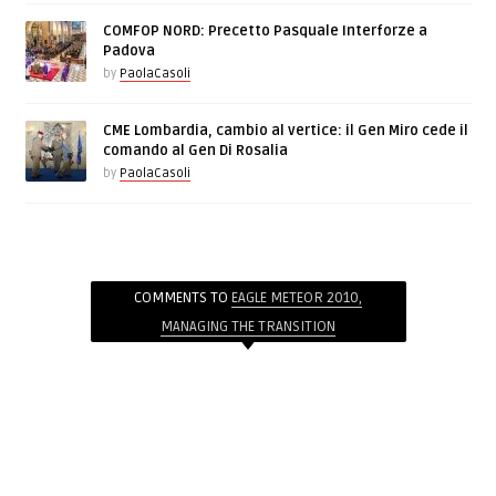
COMFOP NORD: Precetto Pasquale Interforze a
Padova
by
PaolaCasoli
CME Lombardia, cambio al vertice: il Gen Miro cede il
comando al Gen Di Rosalia
by
PaolaCasoli
COMMENTS TO
EAGLE METEOR 2010,
MANAGING THE TRANSITION