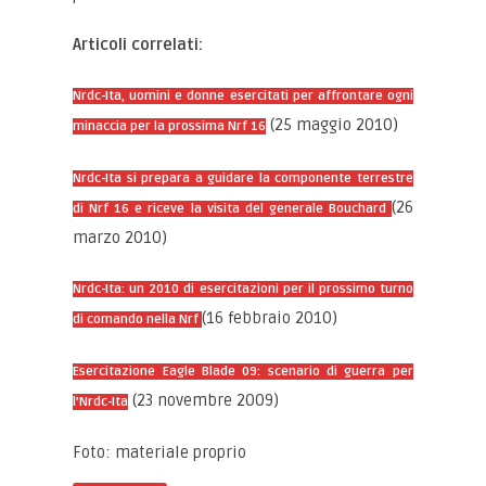
Articoli correlati:
Nrdc-Ita, uomini e donne esercitati per affrontare ogni
(25 maggio 2010)
minaccia per la prossima Nrf 16
Nrdc-Ita si prepara a guidare la componente terrestre
(26
di Nrf 16 e riceve la visita del generale Bouchard
marzo 2010)
Nrdc-Ita: un 2010 di esercitazioni per il prossimo turno
(16 febbraio 2010)
di comando nella Nrf
Esercitazione Eagle Blade 09: scenario di guerra per
(23 novembre 2009)
l’Nrdc-Ita
Foto: materiale proprio