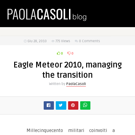
Giu 28, 2010
775
Views
0 Comments
0
0
Eagle Meteor 2010, managing
the transition
Written by
PaolaCasoli
Millecinquecento militari coinvolti a