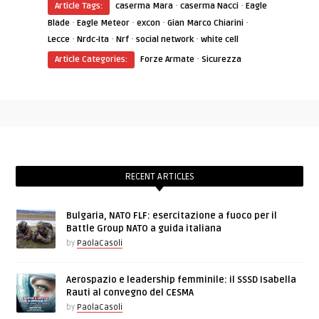
·
·
Article Tags:
caserma Mara
caserma Nacci
Eagle
·
·
·
·
Blade
Eagle Meteor
excon
Gian Marco Chiarini
·
·
·
·
Lecce
Nrdc-Ita
Nrf
social network
white cell
·
Article Categories:
Forze Armate
Sicurezza
RECENT ARTICLES
Bulgaria, NATO FLF: esercitazione a fuoco per il
Battle Group NATO a guida italiana
by
PaolaCasoli
Aerospazio e leadership femminile: il SSSD Isabella
Rauti al convegno del CESMA
by
PaolaCasoli