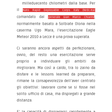
milleduecento chilometri dalla base. Per
il
Nato Rapid Deployable Corps Italy (Nrdc-Ita)
comandato dal
,
generale Gian Marco Chiarini
normalmente basato a Solbiate Olona nella
caserma Ugo Mara, l’esercitazione Eagle
Meteor 2010 a Lecce è una prova superata.
Ci saranno ancora aspetti da perfezionare,
ovvio, del resto una esercitazione serve
proprio a individuare gli ambiti da
migliorare. Ma così a caldo, tra lo zaino da
disfare e le lessons learned da preparare,
rimane la consapevolezza dell’aver centrato
gli obiettivi: lavorare come se si fosse nel
solito ufficio di casa, ma dispiegati a grande
distanza.
E’ la capacità di dispiegarsi rapidamente a