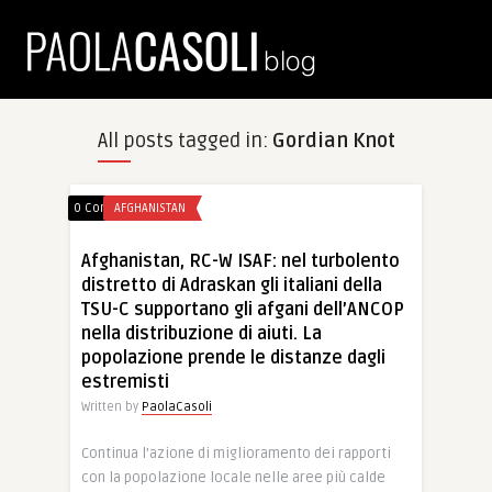
All posts tagged in:
Gordian Knot
0 Comments
AFGHANISTAN
Afghanistan, RC-W ISAF: nel turbolento
distretto di Adraskan gli italiani della
TSU-C supportano gli afgani dell’ANCOP
nella distribuzione di aiuti. La
popolazione prende le distanze dagli
estremisti
Written by
PaolaCasoli
Continua l’azione di miglioramento dei rapporti
con la popolazione locale nelle aree più calde