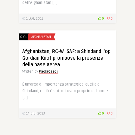
dell’Afghanistan […]
1 Lug, 2013
0
0
0 Comments
AFGHANISTAN
Afghanistan, RC-W ISAF: a Shindand l’op
Gordian Knot promuove la presenza
della base aerea
Written by
PaolaCasoli
È un’area di importanza strategica, quella di
Shindand, e ciò è sottolineato proprio dal nome
[…]
14 Giu, 2013
0
0