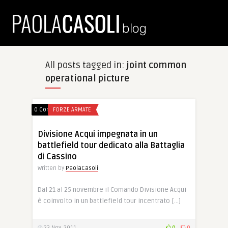
All posts tagged in:
joint common
operational picture
0 Comments
FORZE ARMATE
Divisione Acqui impegnata in un
battlefield tour dedicato alla Battaglia
di Cassino
Written by
PaolaCasoli
Dal 21 al 25 novembre il Comando Divisione Acqui
è coinvolto in un battlefield tour incentrato […]
23 Nov, 2011
0
0