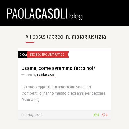
All posts tagged in:
malagiustizia
0 Comments
INCHIOSTRO ANTIPATICO
Osama, come avremmo fatto noi?
Written by
PaolaCasoli
By Cybergeppetto Gli americani sono dei
trogloditi, ci hanno messo dieci anni per beccare
Osama […]
3 Mag, 2011
0
0