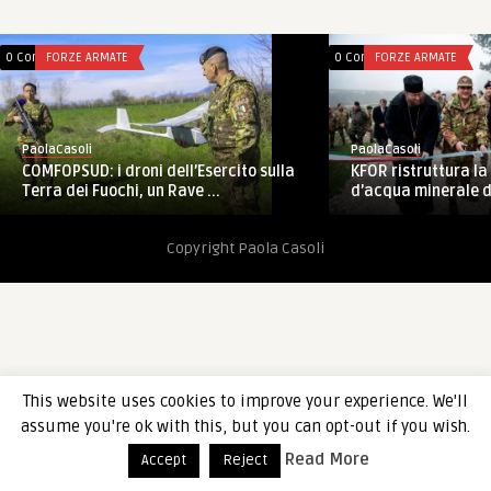
0 Comments
FORZE ARMATE
0 Comments
FORZE ARMATE
PaolaCasoli
PaolaCasoli
KFOR ristruttura la
COMFOPSUD: i droni dell’Esercito sulla
d’acqua minerale di
Terra dei Fuochi, un Rave ...
Copyright Paola Casoli
This website uses cookies to improve your experience. We'll
assume you're ok with this, but you can opt-out if you wish.
Read More
Accept
Reject