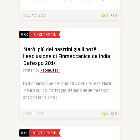
25 Apr, 2014
0
0
0 Comments
FORZE ARMATE
Marò: più dei nastrini gialli poté
l’esclusione di Finmeccanica da India
Defexpo 2014
Written by
PaolaCasoli
La dichiarazione del ministro della Difesa Mario
Mauro sul boicottaggio italiano delle missioni
antipirateria fino […]
5 Feb, 2014
0
0
0 Comments
FORZE ARMATE