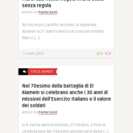
senza regola
Written by
PaolaCasoli
By Vincenzo Ciaraffa Secondo la leggenda,
durante la 1^ Guerra Punica al console romano
Marco […]
3 Gen, 2013
0
0
0
FORZE ARMATE
Nel 70esimo della battaglia di El
Alamein si celebrano anche i 30 anni di
missioni dell’Esercito Italiano e il valore
dei soldati
Written by
PaolaCasoli
Si è svolta questa mattina, 27 ottobre, a Pisa la
celebrazione del 70esimo anniversario della […]