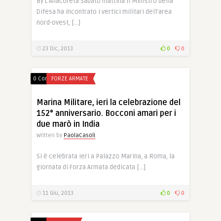
By L’Anacoreta Sabato mattina il Ministro della
Difesa ha incontrato i vertici militari dell’area
nord-ovest, […]
23 Dic, 2013
0
0
0 Comments
FORZE ARMATE
Marina Militare, ieri la celebrazione del
152° anniversario. Bocconi amari per i
due marò in India
Written by
PaolaCasoli
Si è celebrata ieri a Palazzo Marina, a Roma, la
giornata di Forza Armata dedicata […]
11 Giu, 2013
0
0