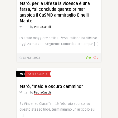
Marò: per la Difesa la vicenda è una
farsa, “si concluda quanto prima”
auspica il CaSMD ammiraglio Binelli
Mantelli
Written by
PaolaCasoli
Lo stato maggiore della Difesa italiano ha diffuso
oggi 23 marzo il seguente comunicato stampa: […]
23 Mar, 2013
0
0
0
FORZE ARMATE
Marò, “malo e oscuro cammino”
Written by
PaolaCasoli
By Vincenzo Ciaraffa Il 19 febbraio scorso, su
questo stesso blog, terminammo un articolo sui
[…]