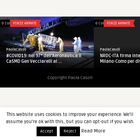
0 Comments
FORZE ARMATE
0 Comments
FORZE ARMATE
PaolaCasoli
PaolaCasoli
#COVID19: nel 97° dell’Aeronautica il
NRDC-ITA firma int
CaSMD Gen Vecciarelli al ...
Milano-Como per div
Copyright Paola Casoli
This website uses cookies to improve your experience. We'll
assume you're ok with this, but you can opt-out if you wish.
Read More
Accept
Reject