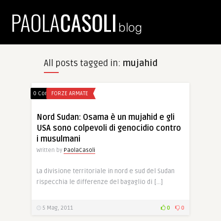
All posts tagged in:
mujahid
0 Comments
FORZE ARMATE
Nord Sudan: Osama è un mujahid e gli
USA sono colpevoli di genocidio contro
i musulmani
Written by
PaolaCasoli
La divisione territoriale in nord e sud del Sudan
rispecchia le differenze del bagaglio di […]
5 Mag, 2011
0
0