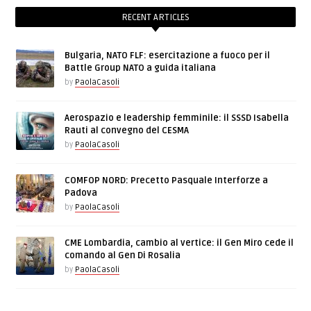
RECENT ARTICLES
Bulgaria, NATO FLF: esercitazione a fuoco per il
Battle Group NATO a guida italiana
by
PaolaCasoli
Aerospazio e leadership femminile: il SSSD Isabella
Rauti al convegno del CESMA
by
PaolaCasoli
COMFOP NORD: Precetto Pasquale Interforze a
Padova
by
PaolaCasoli
CME Lombardia, cambio al vertice: il Gen Miro cede il
comando al Gen Di Rosalia
by
PaolaCasoli