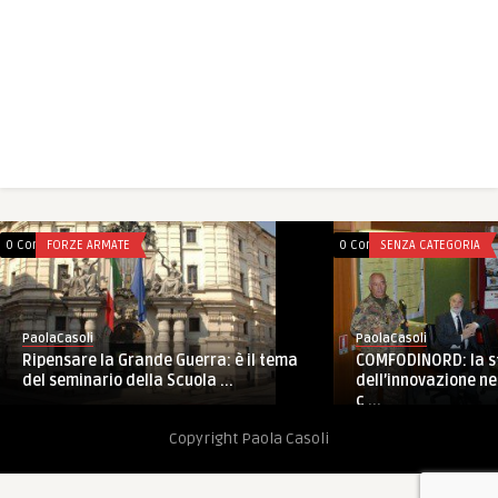
0 Comments
FORZE ARMATE
0 Comments
SENZA CATEGORIA
PaolaCasoli
PaolaCasoli
COMFODINORD: la s
Ripensare la Grande Guerra: è il tema
dell’innovazione ne
del seminario della Scuola ...
c ...
Copyright Paola Casoli