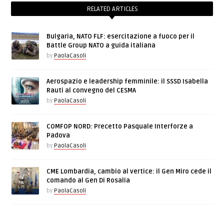
RELATED ARTICLES
Bulgaria, NATO FLF: esercitazione a fuoco per il
Battle Group NATO a guida italiana
by
PaolaCasoli
Aerospazio e leadership femminile: il SSSD Isabella
Rauti al convegno del CESMA
by
PaolaCasoli
COMFOP NORD: Precetto Pasquale Interforze a
Padova
by
PaolaCasoli
CME Lombardia, cambio al vertice: il Gen Miro cede il
comando al Gen Di Rosalia
by
PaolaCasoli