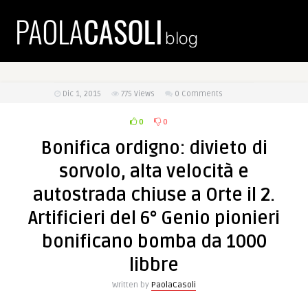
Dic 1, 2015
775
Views
0 Comments
0
0
Bonifica ordigno: divieto di
sorvolo, alta velocità e
autostrada chiuse a Orte il 2.
Artificieri del 6° Genio pionieri
bonificano bomba da 1000
libbre
Written by
PaolaCasoli