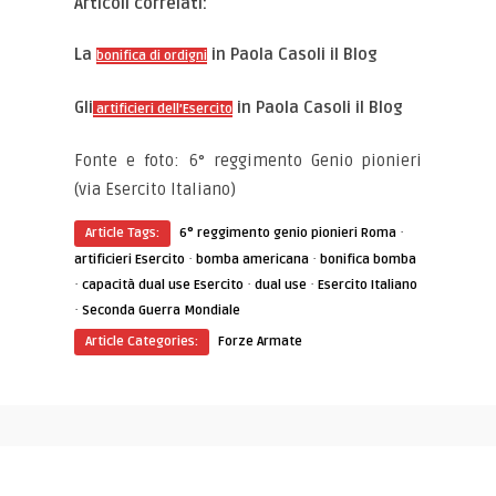
Articoli correlati:
La
in Paola Casoli il Blog
bonifica di ordigni
Gli
in Paola Casoli il Blog
artificieri dell’Esercito
Fonte e foto: 6° reggimento Genio pionieri
(via Esercito Italiano)
·
Article Tags:
6° reggimento genio pionieri Roma
·
·
artificieri Esercito
bomba americana
bonifica bomba
·
·
·
capacità dual use Esercito
dual use
Esercito Italiano
·
Seconda Guerra Mondiale
Article Categories:
Forze Armate