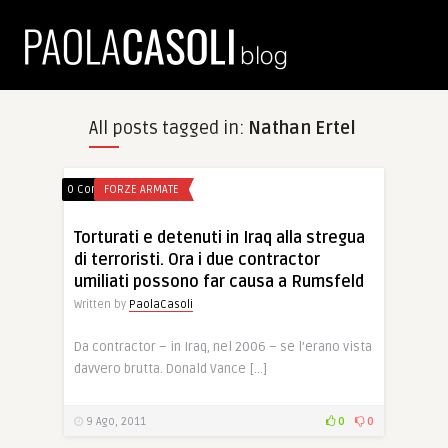
All posts tagged in:
Nathan Ertel
0 Comments
FORZE ARMATE
Torturati e detenuti in Iraq alla stregua
di terroristi. Ora i due contractor
umiliati possono far causa a Rumsfeld
Written by
PaolaCasoli
Da contractor – in Iraq, nel 2006 – se l’erano vista
davvero brutta. Donald Vance […]
9 Ago, 2011
0
0