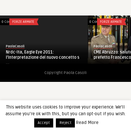
0 Comments
FORZE ARMATE
0 Comments
FORZE ARMATE
PaolaCasoli
PaolaCasoli
Nrdc-Ita, Eagle Eye 2011:
CME Abruzzo: salut
l’interpretazione del nuovo concetto s
prefetto Francesco
...
Copyright Paola Casoli
This website uses cookies to improve your experience. We'll
assume you're ok with this, but you can opt-out if you wish.
Read More
Accept
Reject