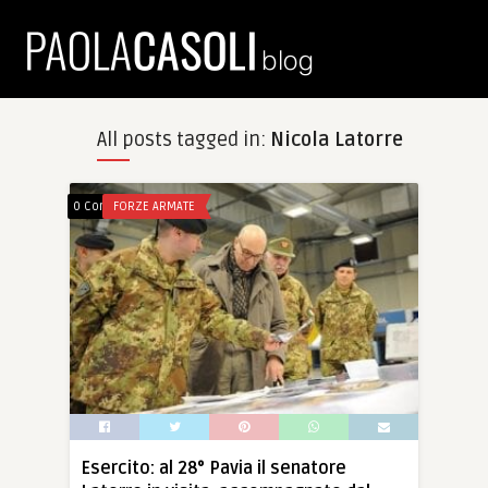
All posts tagged in:
Nicola Latorre
0 Comments
FORZE ARMATE
Esercito: al 28° Pavia il senatore