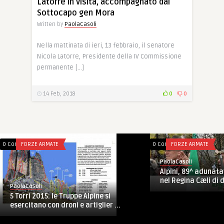
Latorre in visita, accompagnato dal
Sottocapo gen Mora
Written by
PaolaCasoli
Nella mattinata di ieri, 13 febbraio, il senatore
Nicola Latorre, Presidente della IV Commissione
permanente […]
14 Feb, 2018
0
0
0 Comments
FORZE ARMATE
0 Comments
FORZE ARMATE
PaolaCasoli
Alpini, 89^ adunata:
nel Regina Cæli di d
PaolaCasoli
5 Torri 2015: le Truppe Alpine si
esercitano con droni e artiglier ...