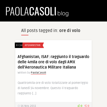
All posts tagged in:
ore di volo
0 Comments
AFGHANISTAN
Afghanistan, ISAF: raggiunto il traguardo
delle 4mila ore di volo dagli AMX
dell’Aeronautica Militare Italiana
Written by
PaolaCasoli
Quattromila ore di volo totalizzate al pomeriggio
di lunedì 14 novembre. Questo il traguardo
raggiunto […]
16 Nov, 2011
0
0