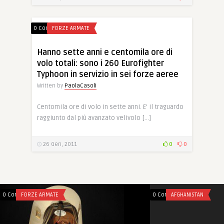
0 Comments
FORZE ARMATE
Hanno sette anni e centomila ore di
volo totali: sono i 260 Eurofighter
Typhoon in servizio in sei forze aeree
Written by
PaolaCasoli
Centomila ore di volo in sette anni. E’ il traguardo
raggiunto dal più avanzato velivolo […]
26 Gen, 2011
0
0
0 Comments
FORZE ARMATE
0 Comments
AFGHANISTAN