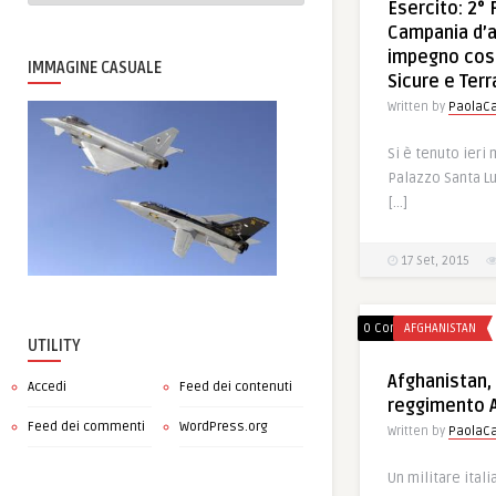
Esercito: 2°
Campania d’
impegno cos
IMMAGINE CASUALE
Sicure e Terr
Written by
PaolaCa
Si è tenuto ieri
Palazzo Santa Lu
[…]
17 Set, 2015
0 Comments
AFGHANISTAN
UTILITY
Afghanistan, I
Accedi
Feed dei contenuti
reggimento A
Feed dei commenti
WordPress.org
Written by
PaolaCa
Un militare ital