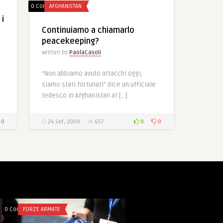
0 Comments
AFGHANISTAN
 i
Continuiamo a chiamarlo
peacekeeping?
Written by
PaolaCasoli
“Non abbiamo avuto attacchi oggi,
siamo stati fortunati” dice un ufficiale
tedesco in Afghanistan al […]
0
0
0
24 Set, 2009
657
0 Comments
FORZE ARMATE
0 Comments
FORZE ARMATE