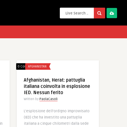
0 Comments
AFGHANISTAN
Afghanistan, Herat: pattuglia
italiana coinvolta in esplosione
IED. Nessun ferito
Written by
PaolaCasoli
L’esplosione dell’ordigno improvvisato
(IED) che ha investito una pattuglia
in
italiana a cinque chilometri dalla sede