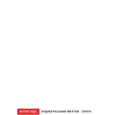
·
Article Tags:
brigata Pozzuolo del Friuli
Centro