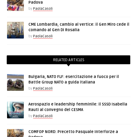
Padova
by
PaolaCasoli
CME Lombardia, cambio al vertice: il Gen Miro cede il
comando al Gen Di Rosalia
by
PaolaCasoli
RELATED ARTICLES
Bulgaria, NATO FLF: esercitazione a fuoco per il
Battle Group NATO a guida italiana
by
PaolaCasoli
Aerospazio e leadership femminile: il SSSD Isabella
Rauti al convegno del CESMA
by
PaolaCasoli
COMFOP NORD: Precetto Pasquale Interforze a