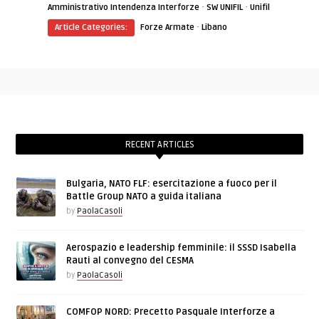
·
·
Amministrativo Intendenza Interforze
SW UNIFIL
Unifil
·
Article Categories:
Forze Armate
Libano
RECENT ARTICLES
Bulgaria, NATO FLF: esercitazione a fuoco per il
Battle Group NATO a guida italiana
by
PaolaCasoli
Aerospazio e leadership femminile: il SSSD Isabella
Rauti al convegno del CESMA
by
PaolaCasoli
COMFOP NORD: Precetto Pasquale Interforze a