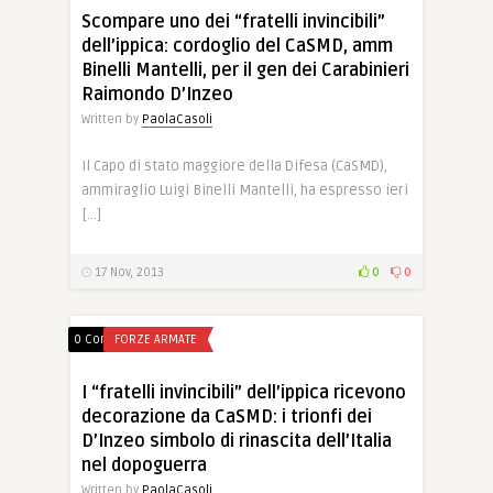
Scompare uno dei “fratelli invincibili”
dell’ippica: cordoglio del CaSMD, amm
Binelli Mantelli, per il gen dei Carabinieri
Raimondo D’Inzeo
Written by
PaolaCasoli
Il Capo di stato maggiore della Difesa (CaSMD),
ammiraglio Luigi Binelli Mantelli, ha espresso ieri
[…]
17 Nov, 2013
0
0
0 Comments
FORZE ARMATE
I “fratelli invincibili” dell’ippica ricevono
decorazione da CaSMD: i trionfi dei
D’Inzeo simbolo di rinascita dell’Italia
nel dopoguerra
Written by
PaolaCasoli