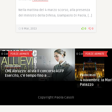
Nella mattina del 4 marzo scorso, alla presenza
del ministro della Difesa, Giampaolo Di Paola, […]
9 Mar, 2013
0
0
0 Comments
FORZE ARMATE
0 Comments
FORZE ARMATE
PaolaCasoli
CME Abruzzo: al via il concorso AUFP
PaolaCasoli
Esercito, c’è tempo fino a ...
4 novembre: la Mari
Palazzo
Copyright Paola Casoli