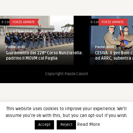
0 Comments
FORZE ARMATE
0 Comments
FORZE ARMATE
PaolaCasoli
PaolaCasoli
Giuramento del 228° Corso Nunziatella:
CESIVA: il gen Boni
padrino il MOVM col Paglia
ad ARRC, subentra a
Copyright Paola Casoli
This website uses cookies to improve your experience. We'll
assume you're ok with this, but you can opt-out if you wish.
Read More
Accept
Reject