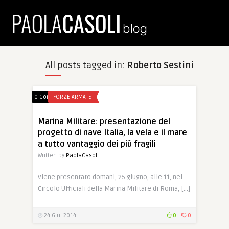
All posts tagged in:
Roberto Sestini
0 Comments
FORZE ARMATE
Marina Militare: presentazione del
progetto di nave Italia, la vela e il mare
a tutto vantaggio dei più fragili
Written by
PaolaCasoli
Viene presentato domani, 25 giugno, alle 11, nel
Circolo Ufficiali della Marina Militare di Roma, […]
24 Giu, 2014
0
0