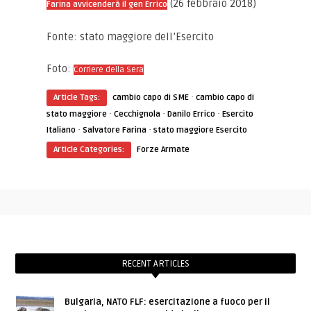
(26 febbraio 2018)
Farina avvicenderà il gen Errico
Fonte: stato maggiore dell’Esercito
Foto:
Corriere della Sera
·
Article Tags:
cambio capo di SME
cambio capo di
·
·
·
stato maggiore
Cecchignola
Danilo Errico
Esercito
·
·
Italiano
Salvatore Farina
stato maggiore Esercito
Article Categories:
Forze Armate
RECENT ARTICLES
Bulgaria, NATO FLF: esercitazione a fuoco per il