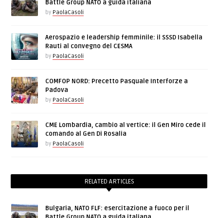
Battle Group NATO a guida italiana
by
PaolaCasoli
Aerospazio e leadership femminile: il SSSD Isabella
Rauti al convegno del CESMA
by
PaolaCasoli
COMFOP NORD: Precetto Pasquale Interforze a
Padova
by
PaolaCasoli
CME Lombardia, cambio al vertice: il Gen Miro cede il
comando al Gen Di Rosalia
by
PaolaCasoli
RELATED ARTICLES
Bulgaria, NATO FLF: esercitazione a fuoco per il
Battle Group NATO a guida italiana