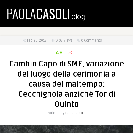
Feb 26, 2018
1403
Views
0 Comments
0
0
Cambio Capo di SME, variazione
del luogo della cerimonia a
causa del maltempo:
Cecchignola anziché Tor di
Quinto
Written by
PaolaCasoli