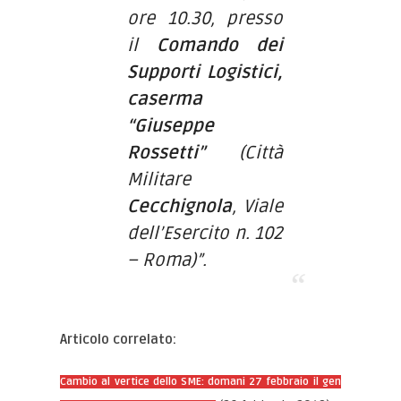
ore 10.30, presso
il
Comando dei
Supporti Logistici,
caserma
“Giuseppe
Rossetti”
(Città
Militare
Cecchignola
, Viale
dell’Esercito n. 102
– Roma)”.
Articolo correlato:
Cambio al vertice dello SME: domani 27 febbraio il gen