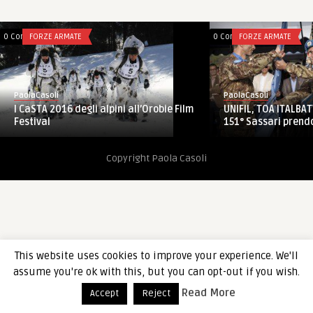
0 Comments
FORZE ARMATE
0 Comments
FORZE ARMATE
PaolaCasoli
PaolaCasoli
I CaSTA 2016 degli alpini all’Orobie Film
UNIFIL, TOA ITALBAT
Festival
151° Sassari prendon
Copyright Paola Casoli
This website uses cookies to improve your experience. We'll
assume you're ok with this, but you can opt-out if you wish.
Read More
Accept
Reject