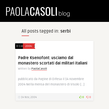
All posts tagged in:
serbi
0 Comments
2004
Padre Ksenofont: usciamo dal
monastero scortati dai militari italiani
Written by
PaolaCasoli
pubblicato da Pagine di Difesa il 14 novembre
2004 Nella mensa del monastero di Visoki […]
14 Nov, 2004
0
0