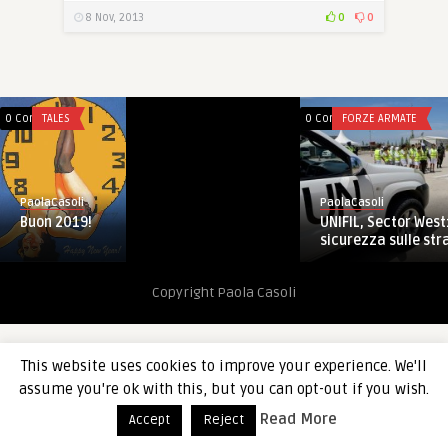
8 Nov, 2013
0
0
0 Comments
TALES
0 Comments
FORZE ARMATE
PaolaCasoli
PaolaCasoli
Buon 2019!
UNIFIL, Sector West:
sicurezza sulle stra
Copyright Paola Casoli
This website uses cookies to improve your experience. We'll
assume you're ok with this, but you can opt-out if you wish.
Read More
Accept
Reject