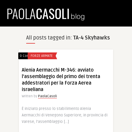
All posts tagged in:
TA-4 Skyhawks
0 Comments
FORZE ARMATE
Alenia Aermacchi M-346: avviato
l’assemblaggio del primo dei trenta
addestratori per la Forza Aerea
israeliana
Written by
PaolaCasoli
È iniziato presso lo stabilimento Alenia
Aermacchi di Venegono Superiore, in provincia di
Varese, l’assemblaggio […]