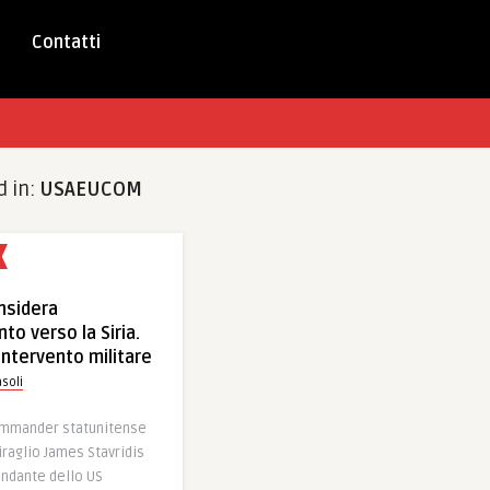
Contatti
d in:
USAEUCOM
nsidera
to verso la Siria.
intervento militare
soli
ommander statunitense
iraglio James Stavridis
ndante dello US