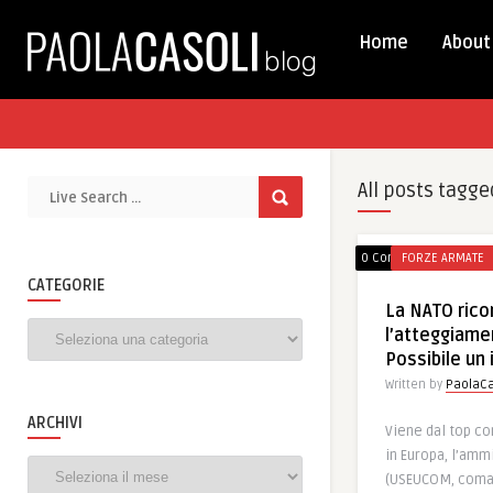
Home
About
All posts tagge
0 Comments
FORZE ARMATE
CATEGORIE
La NATO rico
Categorie
l’atteggiamen
Possibile un 
Written by
PaolaCa
ARCHIVI
Viene dal top c
in Europa, l’amm
Archivi
(USEUCOM, coma