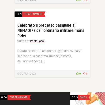
0 Comments
FORZE ARMATE
Celebrato il precetto pasquale al
REMADIFE dall’ordinario militare mons
Pelvi
Written by
PaolaCasoli
È stato celebrato nel pomeriggio del 26 marzo
scorso nella caserma Amione, a Roma,
dall’arcivescovo […]
30 Mar, 2013
0
0
0 Comments
FORZE ARMATE
0 Comments
TALES