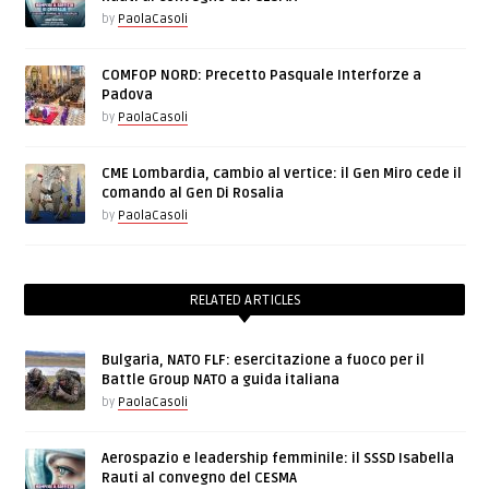
by
PaolaCasoli
COMFOP NORD: Precetto Pasquale Interforze a
Padova
by
PaolaCasoli
CME Lombardia, cambio al vertice: il Gen Miro cede il
comando al Gen Di Rosalia
by
PaolaCasoli
RELATED ARTICLES
Bulgaria, NATO FLF: esercitazione a fuoco per il
Battle Group NATO a guida italiana
by
PaolaCasoli
Aerospazio e leadership femminile: il SSSD Isabella
Rauti al convegno del CESMA