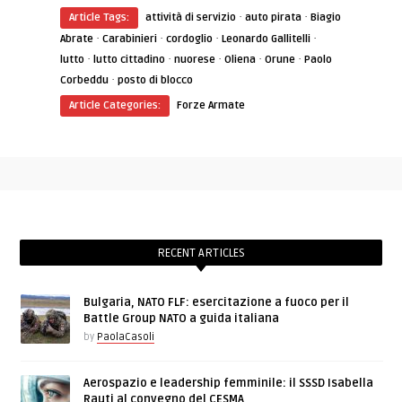
·
·
Article Tags:
attività di servizio
auto pirata
Biagio
·
·
·
·
Abrate
Carabinieri
cordoglio
Leonardo Gallitelli
·
·
·
·
·
lutto
lutto cittadino
nuorese
Oliena
Orune
Paolo
·
Corbeddu
posto di blocco
Article Categories:
Forze Armate
RECENT ARTICLES
Bulgaria, NATO FLF: esercitazione a fuoco per il
Battle Group NATO a guida italiana
by
PaolaCasoli
Aerospazio e leadership femminile: il SSSD Isabella
Rauti al convegno del CESMA