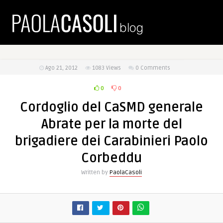
Ago 21, 2012
1083
Views
0 Comments
0
0
Cordoglio del CaSMD generale
Abrate per la morte del
brigadiere dei Carabinieri Paolo
Corbeddu
Written by
PaolaCasoli