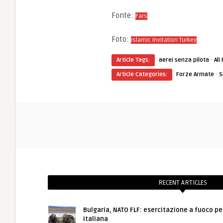
Fonte:
Fars
Foto:
Islamic Invitation Turkey
·
Article Tags:
aerei senza pilota
Ali
·
Article Categories:
Forze Armate
S
RECENT ARTICLES
Bulgaria, NATO FLF: esercitazione a fuoco pe
italiana