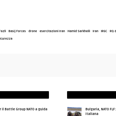
·
·
·
·
·
·
·
 Fazli
Basij Forces
drone
esercitazioni Iran
Hamid Sarkheili
Iran
IRGC
RQ-
icurezza
r il Battle Group NATO a guida
Bulgaria, NATO FLF
italiana