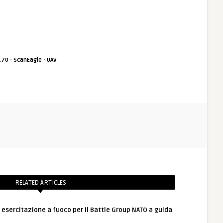
·
·
170
ScanEagle
UAV
RELATED ARTICLES
: esercitazione a fuoco per il Battle Group NATO a guida