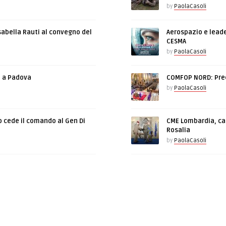
by
PaolaCasoli
sabella Rauti al convegno del
Aerospazio e leade
CESMA
by
PaolaCasoli
e a Padova
COMFOP NORD: Prec
by
PaolaCasoli
o cede il comando al Gen Di
CME Lombardia, cam
Rosalia
by
PaolaCasoli