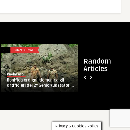
0 Comments
FORZE ARMATE
0 Comments
FORZE ARMATE
Random
Articles
PaolaCasoli
PaolaCasoli
COMFOTER, cambio a
Bonifica ordigni: domenica gli
Primicerj subentra 
artificieri del 2° Genio guastator ...
Privacy & Cookies Policy