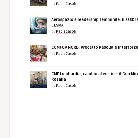
by
PaolaCasoli
Aerospazio e leadership femminile: il SSSD I
CESMA
by
PaolaCasoli
COMFOP NORD: Precetto Pasquale Interforz
by
PaolaCasoli
CME Lombardia, cambio al vertice: il Gen Mir
Rosalia
by
PaolaCasoli