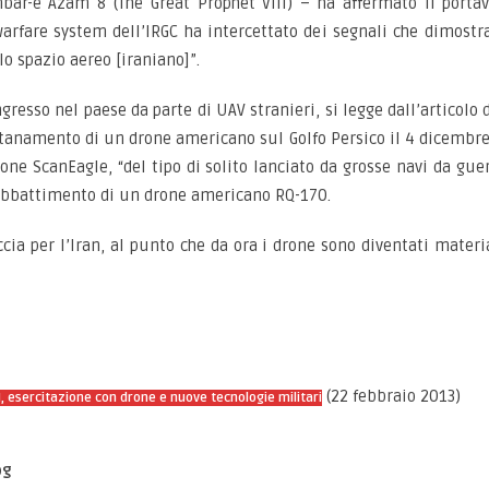
bar-e Azam 8 (The Great Prophet VIII) – ha affermato il portav
arfare system dell’IRGC ha intercettato dei segnali che dimostra
o spazio aereo [iraniano]”.
resso nel paese da parte di UAV stranieri, si legge dall’articolo de
tanamento di un drone americano sul Golfo Persico il 4 dicembre 
rone ScanEagle, “del tipo di solito lanciato da grosse navi da gu
’abbattimento di un drone americano RQ-170.
ia per l’Iran, al punto che da ora i drone sono diventati materia
(22 febbraio 2013)
II, esercitazione con drone e nuove tecnologie militari
og