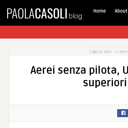
Home
About
Ago 23, 2013
905
V
Aerei senza pilota, 
superiori