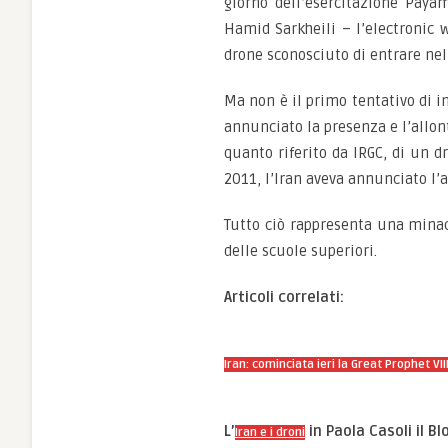
giorno dell’esercitazione Payam
Hamid Sarkheili – l’electronic w
drone sconosciuto di entrare nell
Ma non è il primo tentativo di ing
annunciato la presenza e l’allon
quanto riferito da IRGC, di un d
2011, l’Iran aveva annunciato l
Tutto ciò rappresenta una minacc
delle scuole superiori.
Articoli correlati:
Iran: cominciata ieri la Great Prophet VI
L’
in Paola Casoli il Bl
Iran e i droni