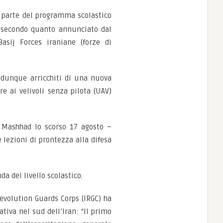
r parte del programma scolastico
an secondo quanto annunciato dal
Basij Forces iraniane (forze di
no dunque arricchiti di una nuova
re ai velivoli senza pilota (UAV)
 Mashhad lo scorso 17 agosto –
lezioni di prontezza alla difesa
a del livello scolastico.
Revolution Guards Corps (IRGC) ha
tiva nel sud dell’Iran: “Il primo