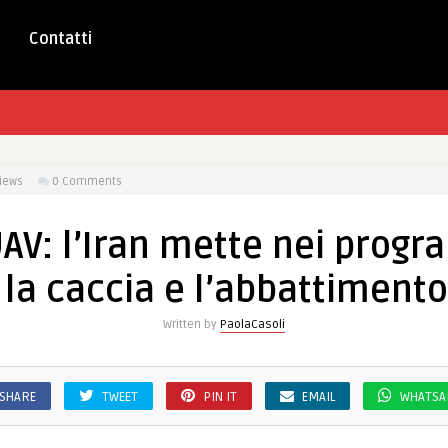
Contatti
iews
0 Comments
UAV: l’Iran mette nei progr
 la caccia e l’abbattimento
Written by
PaolaCasoli
SHARE
TWEET
PIN IT
EMAIL
WHATSA