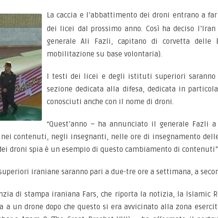
La caccia e l’abbattimento dei droni entrano a fa
dei licei dal prossimo anno. Così ha deciso l’Ir
generale Ali Fazli, capitano di corvetta delle 
mobilitazione su base volontaria).
I testi dei licei e degli istituti superiori saran
sezione dedicata alla difesa, dedicata in particola
conosciuti anche con il nome di droni.
“Quest’anno – ha annunciato il generale Fazli a
ei contenuti, negli insegnanti, nelle ore di insegnamento delle 
 dei droni spia è un esempio di questo cambiamento di contenuti”
 superiori iraniane saranno pari a due-tre ore a settimana, a second
enzia di stampa iraniana Fars, che riporta la notizia, la Islamic 
a a un drone dopo che questo si era avvicinato alla zona esercita