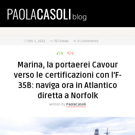
Feb 3, 2021
757
Views
0 Comments
0
0
Marina, la portaerei Cavour
verso le certificazioni con l’F-
35B: naviga ora in Atlantico
diretta a Norfolk
Written by
PaolaCasoli