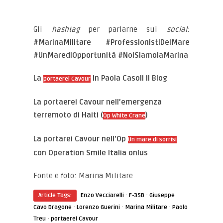
Gli
hashtag
per parlarne sui
social
:
#MarinaMilitare #ProfessionistiDelMare
#UnMarediOpportunità #NoiSiamolaMarina
La
in Paola Casoli il Blog
portaerei Cavour
La portaerei Cavour nell’emergenza
terremoto di Haiti (
)
Op White Crane
La portarei Cavour nell’Op
Un mare di sorrisi
con Operation Smile Italia onlus
Fonte e foto: Marina Militare
·
·
Article Tags:
Enzo Vecciarelli
F-35B
Giuseppe
·
·
·
Cavo Dragone
Lorenzo Guerini
Marina Militare
Paolo
·
Treu
portaerei Cavour