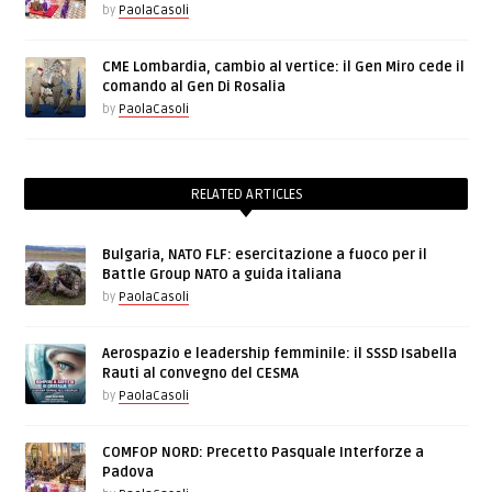
by
PaolaCasoli
CME Lombardia, cambio al vertice: il Gen Miro cede il
comando al Gen Di Rosalia
by
PaolaCasoli
RELATED ARTICLES
Bulgaria, NATO FLF: esercitazione a fuoco per il
Battle Group NATO a guida italiana
by
PaolaCasoli
Aerospazio e leadership femminile: il SSSD Isabella
Rauti al convegno del CESMA
by
PaolaCasoli
COMFOP NORD: Precetto Pasquale Interforze a
Padova