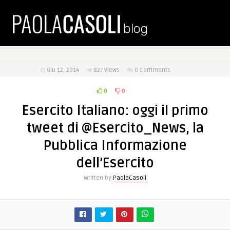
Giu 12, 2014
827
Views
0 Comments
0
0
Esercito Italiano: oggi il primo
tweet di @Esercito_News, la
Pubblica Informazione
dell’Esercito
Written by
PaolaCasoli