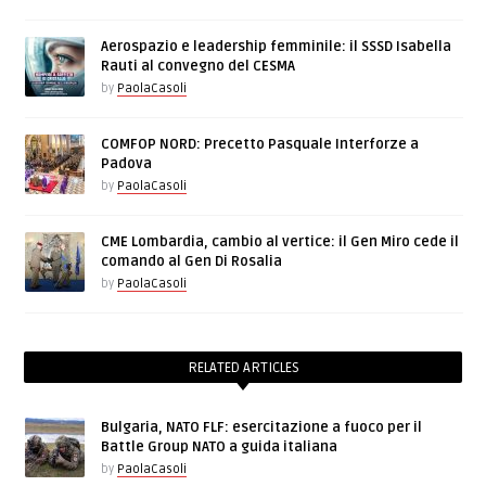
Aerospazio e leadership femminile: il SSSD Isabella
Rauti al convegno del CESMA
by
PaolaCasoli
COMFOP NORD: Precetto Pasquale Interforze a
Padova
by
PaolaCasoli
CME Lombardia, cambio al vertice: il Gen Miro cede il
comando al Gen Di Rosalia
by
PaolaCasoli
RELATED ARTICLES
Bulgaria, NATO FLF: esercitazione a fuoco per il
Battle Group NATO a guida italiana
by
PaolaCasoli