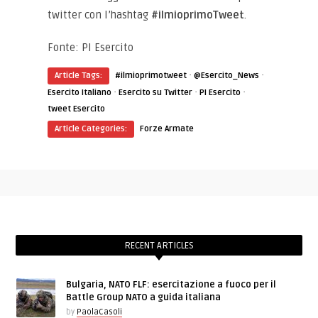
twitter con l’hashtag
#ilmioprimoTweet
.
Fonte: PI Esercito
·
·
Article Tags:
#ilmioprimotweet
@Esercito_News
·
·
·
Esercito Italiano
Esercito su Twitter
PI Esercito
tweet Esercito
Article Categories:
Forze Armate
RECENT ARTICLES
Bulgaria, NATO FLF: esercitazione a fuoco per il
Battle Group NATO a guida italiana
by
PaolaCasoli