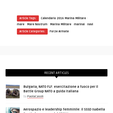
·
Article Tags:
Calendario 2016 Marina Militare
·
·
·
·
mare
Mare Nostrum
Marina Militare
marinai
navi
Article Categories:
Forze Armate
RECENT ARTICLES
Bulgaria, NATO FLF: esercitazione a fuoco per il
Battle Group NATO a guida italiana
by
PaolaCasoli
Aerospazio e leadership femminile: il SSSD Isabella