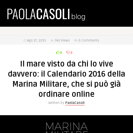
Ago 27, 2015
740
Views
0 Comments
0
0
Il mare visto da chi lo vive
davvero: il Calendario 2016 della
Marina Militare, che si può già
ordinare online
Written by
PaolaCasoli