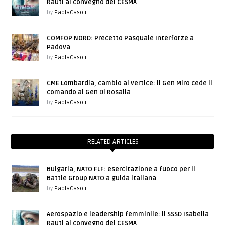
Rauti al convegno del CESMA
by
PaolaCasoli
COMFOP NORD: Precetto Pasquale Interforze a
Padova
by
PaolaCasoli
CME Lombardia, cambio al vertice: il Gen Miro cede il
comando al Gen Di Rosalia
by
PaolaCasoli
RELATED ARTICLES
Bulgaria, NATO FLF: esercitazione a fuoco per il
Battle Group NATO a guida italiana
by
PaolaCasoli
Aerospazio e leadership femminile: il SSSD Isabella
Rauti al convegno del CESMA