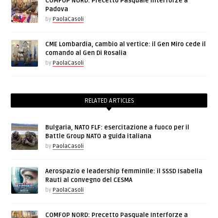
COMFOP NORD: Precetto Pasquale Interforze a
Padova
by
PaolaCasoli
CME Lombardia, cambio al vertice: il Gen Miro cede il
comando al Gen Di Rosalia
by
PaolaCasoli
RELATED ARTICLES
Bulgaria, NATO FLF: esercitazione a fuoco per il
Battle Group NATO a guida italiana
by
PaolaCasoli
Aerospazio e leadership femminile: il SSSD Isabella
Rauti al convegno del CESMA
by
PaolaCasoli
COMFOP NORD: Precetto Pasquale Interforze a