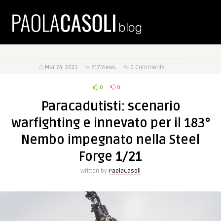
Mar 24, 2021
717
Views
0 Comments
0
0
Paracadutisti: scenario
warfighting e innevato per il 183°
Nembo impegnato nella Steel
Forge 1/21
Written by
PaolaCasoli