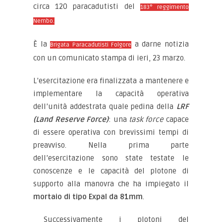
circa 120 paracadutisti del
183° reggimento
Nembo.
È la
a darne notizia
Brigata Paracadutisti Folgore
con un comunicato stampa di ieri, 23 marzo.
L’esercitazione era finalizzata a mantenere e
implementare la capacità operativa
dell’unità addestrata quale pedina della
LRF
(Land Reserve Force)
: una
task force
capace
di essere operativa con brevissimi tempi di
preavviso. Nella prima parte
dell’esercitazione sono state testate le
conoscenze e le capacità del plotone di
supporto alla manovra che ha impiegato il
mortaio di tipo Expal da 81mm
.
Successivamente i plotoni del