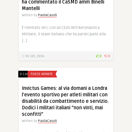
ha commentato il CaSMD amm Binelli
Mantelli
Written by
PaolaCasoli
È rientrato ieri, con un C130 dell’Aeronautica
Militare, il team italiano che ha partecipato alla
[…]
16 Set, 2014
0
0
0 Comments
FORZE ARMATE
Invictus Games: al via domani a Londra
l’evento sportivo per atleti militari con
disabilità da combattimento e servizio.
Dodici i militari italiani “non vinti, mai
sconfitti”
Written by
PaolaCasoli