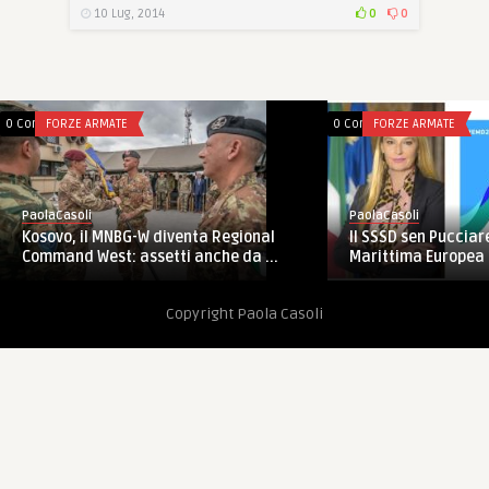
10 Lug, 2014
0
0
0 Comments
FORZE ARMATE
0 Comments
FORZE ARMATE
PaolaCasoli
PaolaCasoli
Il SSSD sen Pucciare
Kosovo, il MNBG-W diventa Regional
Marittima Europea
Command West: assetti anche da ...
Copyright Paola Casoli