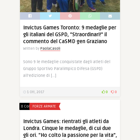
Invictus Games Toronto: 9 medaglie per
gli italiani del GSPD, “Straordinari!” il
commento del CaSMD gen Graziano
Written by
PaolaCasoli
Sono 9 le medaglie conquistate dagli atleti del
Gruppo Sportivo Paralimpico Difesa (GSPD)
all’edizione di […]
1 Ott, 2017
0
0
0 Comments
FORZE ARMATE
Invictus Games: rientrati gli atleti da
Londra. Cinque le medaglie, di cui due
gli ori. “Ho colto la passione per la vita”,