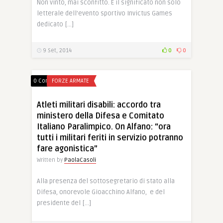
Non vinto, mai sconfitto. È il significato non solo
letterale dell’evento sportivo Invictus Games
dedicato […]
9 Set, 2014
0
0
0 Comments
FORZE ARMATE
Atleti militari disabili: accordo tra
ministero della Difesa e Comitato
Italiano Paralimpico. On Alfano: “ora
tutti i militari feriti in servizio potranno
fare agonistica”
Written by
PaolaCasoli
Alla presenza del sottosegretario di stato alla
Difesa, onorevole Gioacchino Alfano, e del
presidente del […]