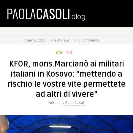
Gen 6, 2016
948
Views
0 Comments
0
0
KFOR, mons.Marcianò ai militari
italiani in Kosovo: “mettendo a
rischio le vostre vite permettete
ad altri di vivere”
Written by
PaolaCasoli