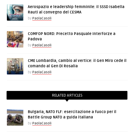
Aerospazio e leadership femminile: il SSSD Isabella
Rauti al convegno del CESMA
by
PaolaCasoli
COMFOP NORD: Precetto Pasquale Interforze a
Padova
by
PaolaCasoli
CME Lombardia, cambio al vertice: il Gen Miro cede il
comando al Gen Di Rosalia
by
PaolaCasoli
RELATED ARTICLES
Bulgaria, NATO FLF: esercitazione a fuoco per il
Battle Group NATO a guida italiana
by
PaolaCasoli