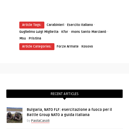
·
·
Article Tags:
Carabinieri
Esercito Italiano
·
·
·
Guglielmo Luigi Miglietta
Kfor
mons Santo Marcianò
·
Msu
Pristina
·
Article Categories:
Forze Armate
Kosovo
RECENT ARTICLES
Bulgaria, NATO FLF: esercitazione a fuoco per il
Battle Group NATO a guida italiana
by
PaolaCasoli