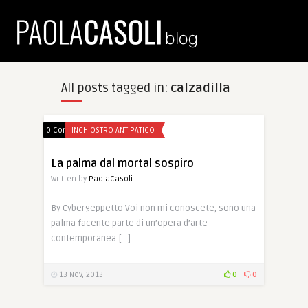
All posts tagged in:
calzadilla
0 Comments
INCHIOSTRO ANTIPATICO
La palma dal mortal sospiro
Written by
PaolaCasoli
By Cybergeppetto Voi non mi conoscete, sono una
palma facente parte di un’opera d’arte
contemporanea […]
13 Nov, 2013
0
0