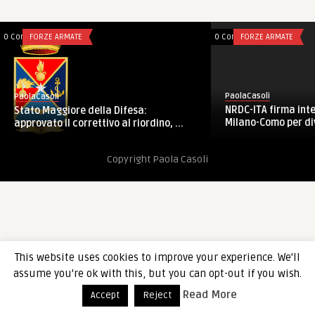
0 Comments
FORZE ARMATE
0 Comments
FORZE ARMATE
PaolaCasoli
PaolaCasoli
NRDC-ITA firma int
Stato Maggiore della Difesa:
Milano-Como per div
approvato il correttivo al riordino, ...
Copyright Paola Casoli
This website uses cookies to improve your experience. We'll
assume you're ok with this, but you can opt-out if you wish.
Read More
Accept
Reject