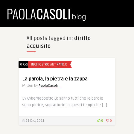
All posts tagged in:
diritto
acquisito
0 Comments
INCHIOSTRO ANTIPATICO
La parola, la pietra e la zappa
Written by
PaolaCasoli
By Cybergeppetto Lo sanno tutti che le parole
sono pietre, soprattutto in questi tempi che […]
21 Dic, 2011
0
0