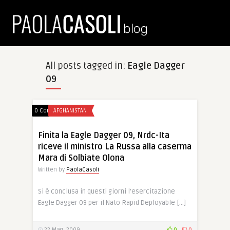
All posts tagged in:
Eagle Dagger
09
0 Comments
AFGHANISTAN
Finita la Eagle Dagger 09, Nrdc-Ita
riceve il ministro La Russa alla caserma
Mara di Solbiate Olona
Written by
PaolaCasoli
Si è conclusa in questi giorni l’esercitazione
Eagle Dagger 09 per il Nato Rapid Deployable […]
22 Mag, 2009
0
0