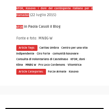
KFOR, Kosovo: i doni del contingente italiano per il
(22 luglio 2015)
Ramadan
in Paola Casoli il Blog
KFOR
Fonte e foto: MNBG-W
·
Article Tags:
Caritas Umbra
Centro per una vita
·
·
·
indipendente
Ciro Forte
comunità kosovare
·
·
Consulta di Volontariato di Castelnaso
KFOR; doni
·
·
·
Klina
MNBG W
Pro Loco Cordenons
Vitomirica
·
Article Categories:
Forze Armate
Kosovo