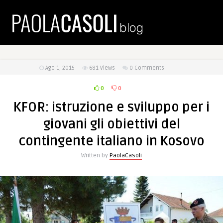
Ago 1, 2015
681
Views
0 Comments
0
0
KFOR: istruzione e sviluppo per i
giovani gli obiettivi del
contingente italiano in Kosovo
Written by
PaolaCasoli