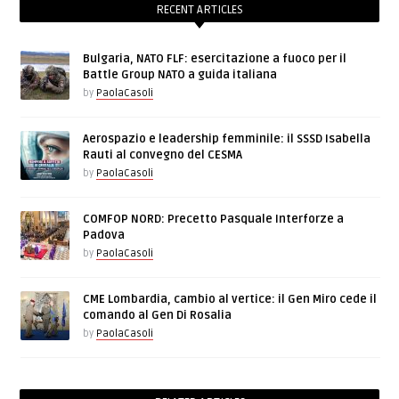
RECENT ARTICLES
Bulgaria, NATO FLF: esercitazione a fuoco per il
Battle Group NATO a guida italiana
by
PaolaCasoli
Aerospazio e leadership femminile: il SSSD Isabella
Rauti al convegno del CESMA
by
PaolaCasoli
COMFOP NORD: Precetto Pasquale Interforze a
Padova
by
PaolaCasoli
CME Lombardia, cambio al vertice: il Gen Miro cede il
comando al Gen Di Rosalia
by
PaolaCasoli