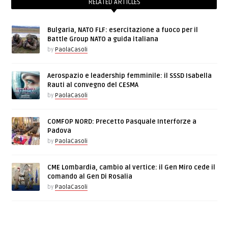
RELATED ARTICLES
Bulgaria, NATO FLF: esercitazione a fuoco per il
Battle Group NATO a guida italiana
by
PaolaCasoli
Aerospazio e leadership femminile: il SSSD Isabella
Rauti al convegno del CESMA
by
PaolaCasoli
COMFOP NORD: Precetto Pasquale Interforze a
Padova
by
PaolaCasoli
CME Lombardia, cambio al vertice: il Gen Miro cede il
comando al Gen Di Rosalia
by
PaolaCasoli