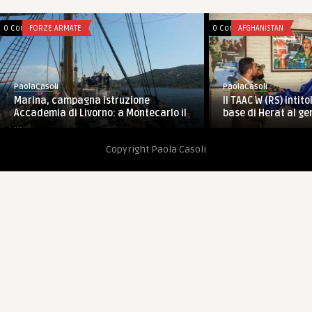
0 Comments
FORZE ARMATE
0 Comments
AFGHANISTAN
PaolaCasoli
PaolaCasoli
Marina, campagna istruzione
Il TAAC W (RS) intit
Accademia di Livorno: a Montecarlo il
base di Herat al gen
...
Copyright Paola Casoli