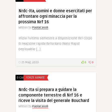
Nrdc-Ita, uomini e donne esercitati per
affrontare ogni minaccia per la
prossima Nrf 16
Written by
PaolaCasoli
Inizia l’ultimo semestre a disposizione del corpo
di reazione rapida della Nato (Nato Rapid
Deployable […]
25 Mag, 2010
0
0
0 Comments
FORZE ARMATE
Nrdc-Ita si prepara a guidare la
componente terrestre di Nrf 16 e
riceve la visita del generale Bouchard
Written by
PaolaCasoli