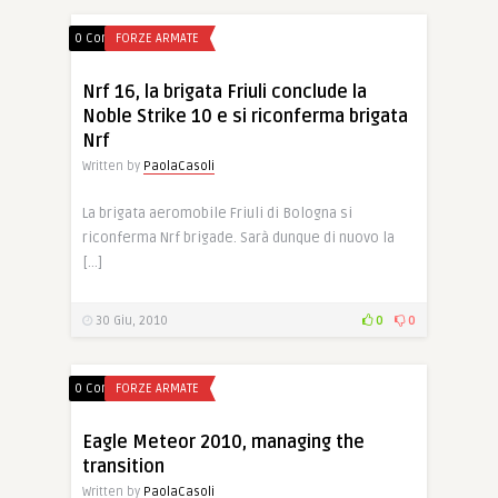
0 Comments
FORZE ARMATE
Nrf 16, la brigata Friuli conclude la
Noble Strike 10 e si riconferma brigata
Nrf
Written by
PaolaCasoli
La brigata aeromobile Friuli di Bologna si
riconferma Nrf brigade. Sarà dunque di nuovo la
[…]
30 Giu, 2010
0
0
0 Comments
FORZE ARMATE
Eagle Meteor 2010, managing the
transition
Written by
PaolaCasoli