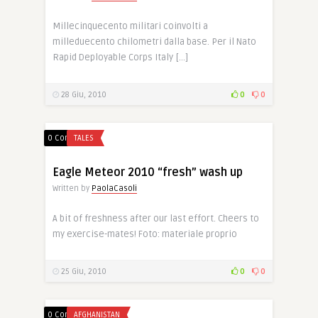
Millecinquecento militari coinvolti a
milleduecento chilometri dalla base. Per il Nato
Rapid Deployable Corps Italy […]
28 Giu, 2010
0
0
0 Comments
TALES
Eagle Meteor 2010 “fresh” wash up
Written by
PaolaCasoli
A bit of freshness after our last effort. Cheers to
my exercise-mates! Foto: materiale proprio
25 Giu, 2010
0
0
0 Comments
AFGHANISTAN