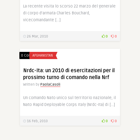
La recente visita lo scorso 22 marzo del generale
di corpo d’armata Charles Bouchard,
vicecomandante […]
26 Mar, 2010
0
0
0 Comments
AFGHANISTAN
Nrdc-Ita: un 2010 di esercitazioni per il
prossimo turno di comando nella Nrf
Written by
PaolaCasoli
Un comando Nato unico sul territorio nazionale, il
Nato Rapid Deployable Corps Italy (Nrdc-Ita) di […]
16 Feb, 2010
0
0