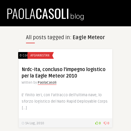
All posts tagged in:
Eagle Meteor
0 Comments
AFGHANISTAN
Nrdc-Ita, concluso l’impegno logistico
per la Eagle Meteor 2010
Written by
PaolaCasoli
E’ finito ieri, con l’attracco dell’ultima nave, lo
sforzo logistico del Nato Rapid Deployable Corps
[…]
14 Lug, 2010
0
0