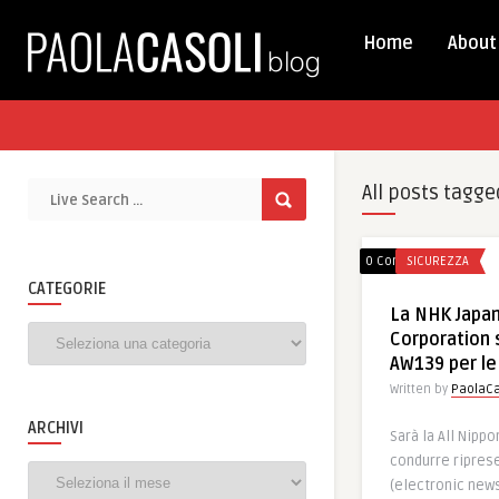
Home
About
All posts tagge
0 Comments
SICUREZZA
CATEGORIE
La NHK Japa
Categorie
Corporation s
AW139 per le 
Written by
PaolaCa
ARCHIVI
Sarà la All Nippo
condurre riprese
Archivi
(electronic news