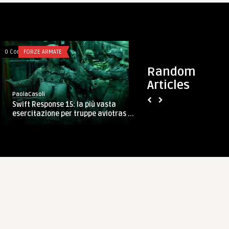
0 Comments
FORZE ARMATE
0 Comments
FORZE ARMATE
Random
Articles
PaolaCasoli
PaolaCasoli
Swift Response 15: la più vasta
Bisturi o mannaia?
esercitazione per truppe aviotras ...
servirebbe per l’Ese