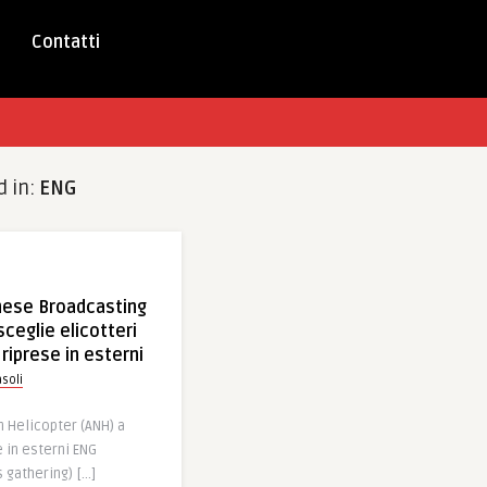
Contatti
d in:
ENG
nese Broadcasting
ceglie elicotteri
riprese in esterni
soli
n Helicopter (ANH) a
 in esterni ENG
 gathering) […]