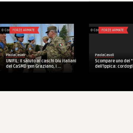
0 Comments
FORZE ARMATE
0 Comments
FORZE ARMATE
PaolaCasoli
PaolaCasoli
Scompare uno dei “fr
UNIFIL: il saluto ai caschi blu italiani
dell’ippica: cordogl 
del CaSMD gen Graziano, i ...