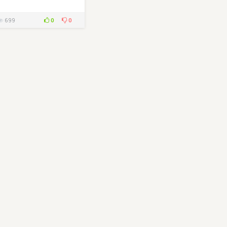
0
0
699