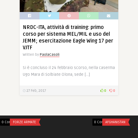
NRDC-ITA, attività di training: primo
corso per sistema MEL/MIL e uso del
JEMM; esercitazione Eagle Wing 17 per
VJTF
Written by
PaolaCasoli
Si è concluso il 24 febbraio scorso, nella caserma
Ugo Mara di Solbiate Olona, sede […]
27 Feb, 2017
0
0
0 Comments
FORZE ARMATE
0 Comments
AFGHANISTAN