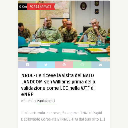
0 Comments
FORZE ARMATE
NRDC-ITA riceve la visita del NATO
LANDCOM gen Williams prima della
validazione come LCC nella VJTF di
eNRF
Written by
PaolaCasoli
Il 28 settembre scorso, fa sapere il NATO Rapid
Deployable Corps-Italy (NRDC-ITA) dal suo sito […]