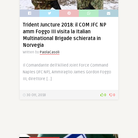
Trident Juncture 2018: il COM JFC NP
amm Foggo III visita la Italian
Multinational Brigade schierata in
Norvegia
Written by
PaolaCasoli
Il Comandante dell’Allied Joint Force Command
Naples (JFC NP), Ammiraglio James Gordon Foggo
III, direttore […]
30 Ott, 2018
0
0