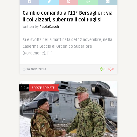
Cambio comando all’11° Bersaglieri: via
il col Zizzari, subentra il col Puglisi
Written by
PaolaCasoli
Si è svolta nella mattinata del 12 novembre, nella
Caserma Leccis di Orcenico Superiore
(Pordenone), […]
14 Nov, 2018
0
0
0 Comments
FORZE ARMATE