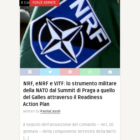
0 Comments
FORZE ARMATE
NRF, eNRF e VJTF: lo strumento militare
della NATO dal Summit di Praga a quello
del Galles attraverso il Readiness
Action Plan
Written by
PaolaCasoli
A seguito dell’assunzione del comando – ieri, 10
gennaio – della componente terrestre della NATO
[…]