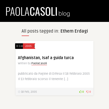
All posts tagged in:
Ethem Erdagi
0 Comments
2005
Afghanistan, Isaf a guida turca
Written by
PaolaCasoli
pubblicato da Pagine di Difesa il 18 febbraio 2005
Il 13 febbraio scorso il tenente […]
18 Feb, 2005
0
0