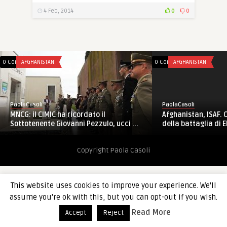
4 Feb, 2014
0
0
0 Comments
AFGHANISTAN
0 Comments
AFGHANISTAN
PaolaCasoli
PaolaCasoli
MNCG: il CIMIC ha ricordato il
Afghanistan, ISAF
Sottotenente Giovanni Pezzulo, ucci ...
della battaglia di El
Copyright Paola Casoli
This website uses cookies to improve your experience. We'll
assume you're ok with this, but you can opt-out if you wish.
Read More
Accept
Reject