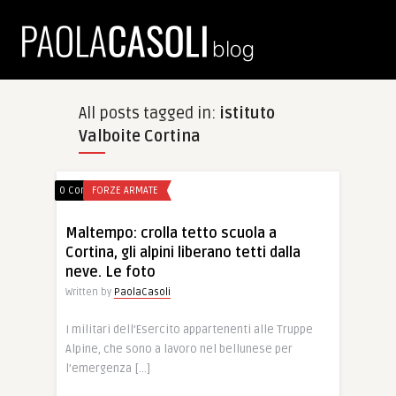
All posts tagged in:
istituto
Valboite Cortina
0 Comments
FORZE ARMATE
Maltempo: crolla tetto scuola a
Cortina, gli alpini liberano tetti dalla
neve. Le foto
Written by
PaolaCasoli
I militari dell’Esercito appartenenti alle Truppe
Alpine, che sono a lavoro nel bellunese per
l’emergenza […]