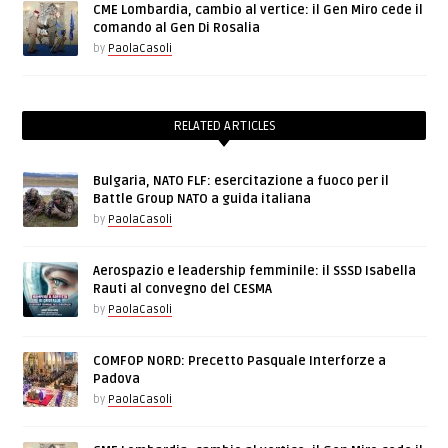
CME Lombardia, cambio al vertice: il Gen Miro cede il
comando al Gen Di Rosalia
by
PaolaCasoli
RELATED ARTICLES
Bulgaria, NATO FLF: esercitazione a fuoco per il
Battle Group NATO a guida italiana
by
PaolaCasoli
Aerospazio e leadership femminile: il SSSD Isabella
Rauti al convegno del CESMA
by
PaolaCasoli
COMFOP NORD: Precetto Pasquale Interforze a
Padova
by
PaolaCasoli