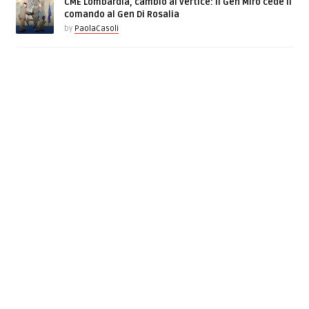
CME Lombardia, cambio al vertice: il Gen Miro cede il
comando al Gen Di Rosalia
by
PaolaCasoli