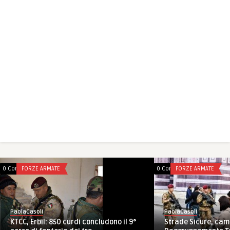
0 Comments
FORZE ARMATE
0 Comments
FORZE ARMATE
PaolaCasoli
PaolaCasoli
Strade Sicure, cam
KTCC, Erbil: 850 curdi concludono il 9°