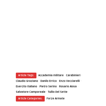
·
·
Article Tags:
Accademia militare
Carabinieri
·
·
·
Claudio Graziano
Danilo Errico
Enzo Vecciarelli
·
·
·
Esercito Italiano
Pietro Serino
Rosario Aiosa
·
Salvatore Camporeale
Tullio Del Sette
Article Categories:
Forze Armate