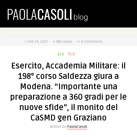
Feb 19, 2017
882
Views
0 Comments
0
0
Esercito, Accademia Militare: il
198° corso Saldezza giura a
Modena. “Importante una
preparazione a 360 gradi per le
nuove sfide”, il monito del
CaSMD gen Graziano
Written by
PaolaCasoli