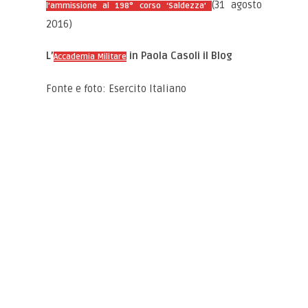
(31 agosto
l’ammissione al 198° corso ‘Saldezza’
2016)
L’
in Paola Casoli il Blog
Accademia Militare
Fonte e foto: Esercito Italiano