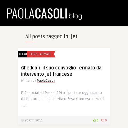
All posts tagged in:
jet
0 Comments
FORZE ARMATE
Gheddafi: il suo convoglio fermato da
intervento jet francese
Written by
PaolaCasoli
E’ Associated Press (AP) a riportare oggi quanto
dichiarato dal capo della Difesa francese Gerard
[…]
20 Ott, 2011
0
0