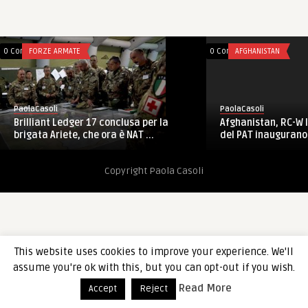
0 Comments
FORZE ARMATE
0 Comments
AFGHANISTAN
PaolaCasoli
PaolaCasoli
Brilliant Ledger 17 conclusa per la
Afghanistan, RC-W I
brigata Ariete, che ora è NAT ...
del PAT inaugurano s
Copyright Paola Casoli
This website uses cookies to improve your experience. We'll
assume you're ok with this, but you can opt-out if you wish.
Read More
Accept
Reject