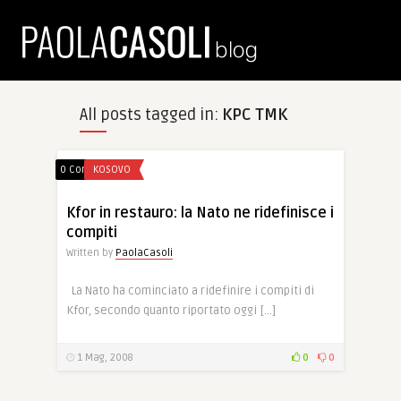
All posts tagged in:
KPC TMK
0 Comments
KOSOVO
Kfor in restauro: la Nato ne ridefinisce i
compiti
Written by
PaolaCasoli
La Nato ha cominciato a ridefinire i compiti di
Kfor, secondo quanto riportato oggi […]
1 Mag, 2008
0
0