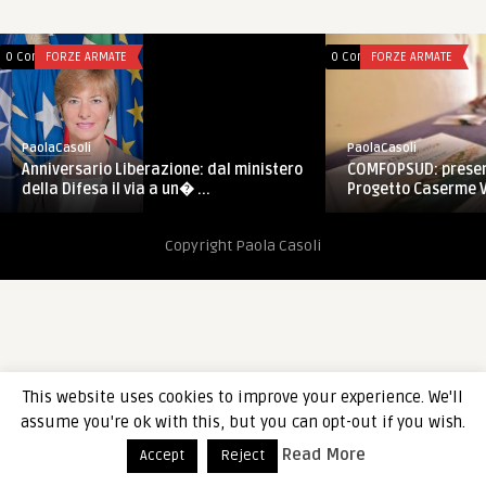
0 Comments
FORZE ARMATE
0 Comments
FORZE ARMATE
PaolaCasoli
PaolaCasoli
Anniversario Liberazione: dal ministero
COMFOPSUD: presen
della Difesa il via a un� ...
Progetto Caserme V
Copyright Paola Casoli
This website uses cookies to improve your experience. We'll
assume you're ok with this, but you can opt-out if you wish.
Read More
Accept
Reject